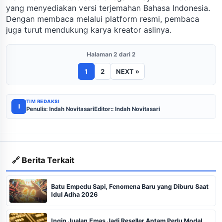
yang menyediakan versi terjemahan Bahasa Indonesia.
Dengan membaca melalui platform resmi, pembaca
juga turut mendukung karya kreator aslinya.
Halaman 2 dari 2
1
2
NEXT »
TIM REDAKSI
I
Penulis: Indah Novitasari
Editor:: Indah Novitasari
🔗 Berita Terkait
Batu Empedu Sapi, Fenomena Baru yang Diburu Saat
Idul Adha 2026
Ingin Jualan Emas Jadi Reseller Antam Perlu Modal