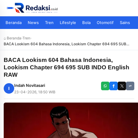
Beranda
News
Tren
Lifestyle
Bola
Otomotif
Sains
⌂ Beranda
›
Tren
›
BACA Lookism 604 Bahasa Indonesia, Lookism Chapter 694 695 SUB
INDO English RAW
BACA Lookism 604 Bahasa Indonesia,
Lookism Chapter 694 695 SUB INDO English
RAW
Indah Novitasari
I
23-04-2026, 18:50 WIB