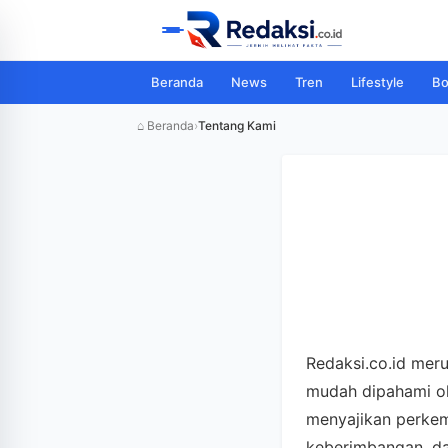
Beranda
News
Tren
Lifestyle
Bo
⌂ Beranda
›
Tentang Kami
Redaksi.co.id meru
mudah dipahami ol
menyajikan perkem
keberimbangan, da