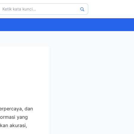
erpercaya, dan
formasi yang
an akurasi,