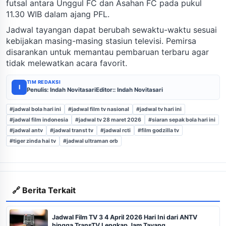
futsal antara Unggul FC dan Asahan FC pada pukul
11.30 WIB dalam ajang PFL.
Jadwal tayangan dapat berubah sewaktu-waktu sesuai
kebijakan masing-masing stasiun televisi. Pemirsa
disarankan untuk memantau pembaruan terbaru agar
tidak melewatkan acara favorit.
TIM REDAKSI
I
Penulis: Indah Novitasari
Editor:: Indah Novitasari
#jadwal bola hari ini
#jadwal film tv nasional
#jadwal tv hari ini
#jadwal film indonesia
#jadwal tv 28 maret 2026
#siaran sepak bola hari ini
#jadwal antv
#jadwal transt tv
#jadwal rcti
#film godzilla tv
#tiger zinda hai tv
#jadwal ultraman orb
🔗 Berita Terkait
Jadwal Film TV 3 4 April 2026 Hari Ini dari ANTV
hingga TransTV Lengkap Jam Tayang