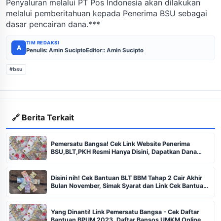
Penyaluran melalui PT Pos Indonesia akan dilakukan
melalui pemberitahuan kepada Penerima BSU sebagai
dasar pencairan dana.***
TIM REDAKSI
A
Penulis: Amin Sucipto
Editor:: Amin Sucipto
#bsu
🔗 Berita Terkait
Pemersatu Bangsa! Cek Link Website Penerima
BSU,BLT,PKH Resmi Hanya Disini, Dapatkan Dana
Rp600 Ribu Rupiah
Disini nih! Cek Bantuan BLT BBM Tahap 2 Cair Akhir
Bulan November, Simak Syarat dan Link Cek Bantuan
di Situs Resmi
Yang Dinanti! Link Pemersatu Bangsa - Cek Daftar
Bantuan BPUM 2023, Daftar Bansos UMKM Online