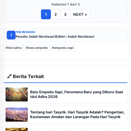
Halaman 1 dari 3
1
2
3
NEXT »
TIM REDAKSI
I
Penulis: Indah Novitasari
Editor:: Indah Novitasari
#idul adha
#batu empedu
#empedu sapi
🔗 Berita Terkait
Batu Empedu Sapi, Fenomena Baru yang Diburu Saat
Idul Adha 2026
Tentang hari Tasyrik. Hari Tasyrik Adalah? Pengertian,
Keutamaan Amalan dan Larangan Pada Hari Tasyrik