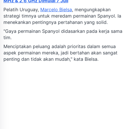
MHz & 2,6 GHz Dimulai 7 Juli
Pelatih Uruguay,
Marcelo Bielsa
, mengungkapkan
strategi timnya untuk meredam permainan Spanyol. Ia
menekankan pentingnya pertahanan yang solid.
"Gaya permainan Spanyol didasarkan pada kerja sama
tim.
Menciptakan peluang adalah prioritas dalam semua
aspek permainan mereka, jadi bertahan akan sangat
penting dan tidak akan mudah," kata Bielsa.