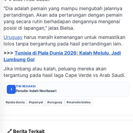
"Dia adalah pemain yang mampu mengubah jalannya
pertandingan. Akan ada pertarungan dengan pemain
yang secara rutin berhadapan dengannya mengenai
posisi di lapangan," jelas Bielsa.
Uruguay
harus meraih kemenangan untuk memastikan
lolos tanpa bergantung pada hasil pertandingan lain.
>>>
Tunisia di Piala Dunia 2026: Kalah Melulu, Jadi
Lumbung Gol
Jika imbang atau kalah, peluang mereka akan
tergantung pada hasil laga Cape Verde vs Arab Saudi.
TIM REDAKSI
I
Penulis: Indah Novitasari
#piala dunia
#spanyol
#uruguay
#marcelo bielsa
🔗 Berita Terkait