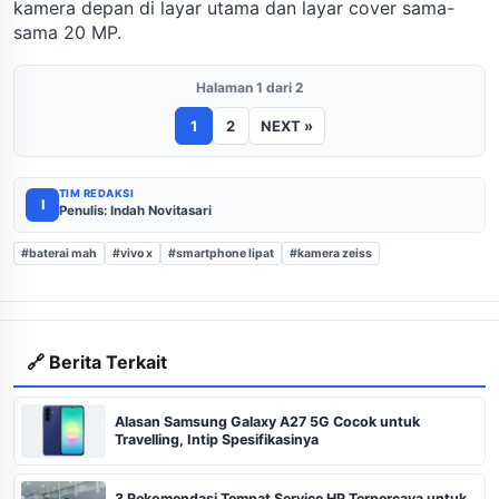
kamera depan di layar utama dan layar cover sama-
sama 20 MP.
Halaman 1 dari 2
1
2
NEXT »
TIM REDAKSI
I
Penulis: Indah Novitasari
#baterai mah
#vivo x
#smartphone lipat
#kamera zeiss
🔗 Berita Terkait
Alasan Samsung Galaxy A27 5G Cocok untuk
Travelling, Intip Spesifikasinya
3 Rekomendasi Tempat Service HP Terpercaya untuk