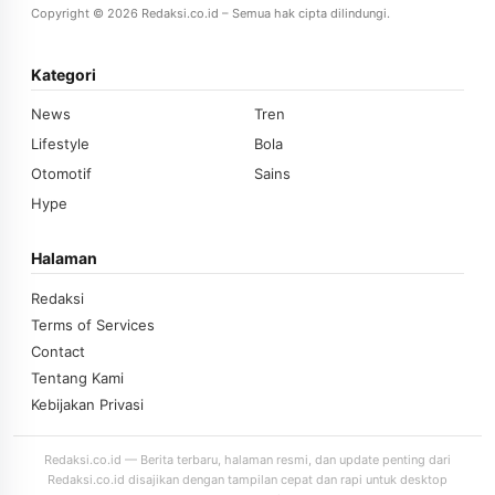
Copyright © 2026 Redaksi.co.id – Semua hak cipta dilindungi.
Kategori
News
Tren
Lifestyle
Bola
Otomotif
Sains
Hype
Halaman
Redaksi
Terms of Services
Contact
Tentang Kami
Kebijakan Privasi
Redaksi.co.id — Berita terbaru, halaman resmi, dan update penting dari
Redaksi.co.id disajikan dengan tampilan cepat dan rapi untuk desktop