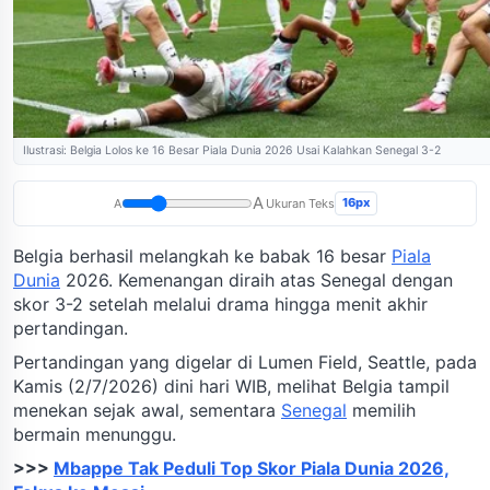
Ilustrasi: Belgia Lolos ke 16 Besar Piala Dunia 2026 Usai Kalahkan Senegal 3-2
A
16px
A
Ukuran Teks
Belgia berhasil melangkah ke babak 16 besar
Piala
Dunia
2026. Kemenangan diraih atas Senegal dengan
skor 3-2 setelah melalui drama hingga menit akhir
pertandingan.
Pertandingan yang digelar di Lumen Field, Seattle, pada
Kamis (2/7/2026) dini hari WIB, melihat Belgia tampil
menekan sejak awal, sementara
Senegal
memilih
bermain menunggu.
>>>
Mbappe Tak Peduli Top Skor Piala Dunia 2026,