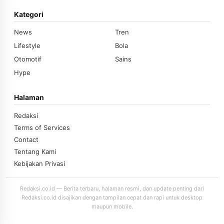
Kategori
News
Tren
Lifestyle
Bola
Otomotif
Sains
Hype
Halaman
Redaksi
Terms of Services
Contact
Tentang Kami
Kebijakan Privasi
Redaksi.co.id — Berita terbaru, halaman resmi, dan update penting dari
Redaksi.co.id disajikan dengan tampilan cepat dan rapi untuk desktop
maupun mobile.