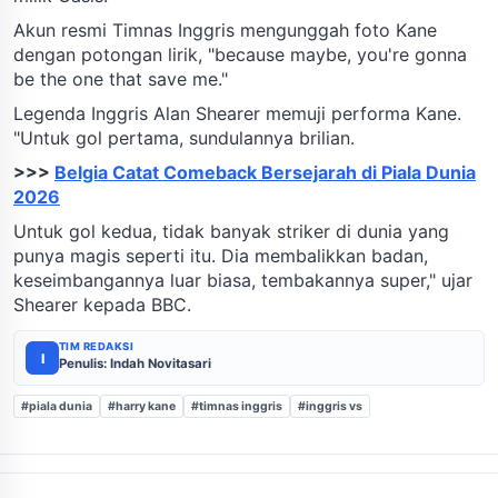
Akun resmi Timnas Inggris mengunggah foto Kane
dengan potongan lirik, "because maybe, you're gonna
be the one that save me."
Legenda Inggris Alan Shearer memuji performa Kane.
"Untuk gol pertama, sundulannya brilian.
>>>
Belgia Catat Comeback Bersejarah di Piala Dunia
2026
Untuk gol kedua, tidak banyak striker di dunia yang
punya magis seperti itu. Dia membalikkan badan,
keseimbangannya luar biasa, tembakannya super," ujar
Shearer kepada BBC.
TIM REDAKSI
I
Penulis: Indah Novitasari
#piala dunia
#harry kane
#timnas inggris
#inggris vs