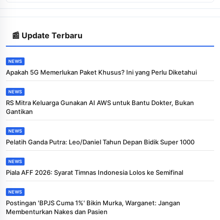
📰 Update Terbaru
NEWS
Apakah 5G Memerlukan Paket Khusus? Ini yang Perlu Diketahui
NEWS
RS Mitra Keluarga Gunakan AI AWS untuk Bantu Dokter, Bukan
Gantikan
NEWS
Pelatih Ganda Putra: Leo/Daniel Tahun Depan Bidik Super 1000
NEWS
Piala AFF 2026: Syarat Timnas Indonesia Lolos ke Semifinal
NEWS
Postingan 'BPJS Cuma 1%' Bikin Murka, Warganet: Jangan
Membenturkan Nakes dan Pasien