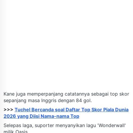
Kane juga memperpanjang catatannya sebagai top skor
sepanjang masa Inggris dengan 84 gol.
>>>
Tuchel Bercanda soal Daftar Top Skor Piala Dunia
2026 yang Diisi Nama-nama Top
Selepas laga, suporter menyanyikan lagu 'Wonderwall'
milik Oasis.