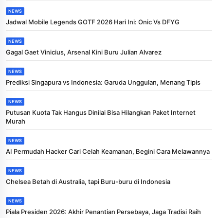
NEWS
Jadwal Mobile Legends GOTF 2026 Hari Ini: Onic Vs DFYG
NEWS
Gagal Gaet Vinicius, Arsenal Kini Buru Julian Alvarez
NEWS
Prediksi Singapura vs Indonesia: Garuda Unggulan, Menang Tipis
NEWS
Putusan Kuota Tak Hangus Dinilai Bisa Hilangkan Paket Internet
Murah
NEWS
AI Permudah Hacker Cari Celah Keamanan, Begini Cara Melawannya
NEWS
Chelsea Betah di Australia, tapi Buru-buru di Indonesia
NEWS
Piala Presiden 2026: Akhir Penantian Persebaya, Jaga Tradisi Raih