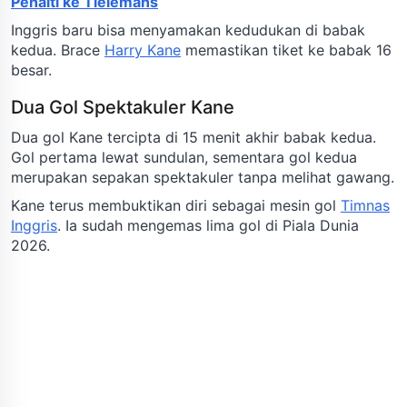
Penalti ke Tielemans
Inggris baru bisa menyamakan kedudukan di babak
kedua. Brace
Harry Kane
memastikan tiket ke babak 16
besar.
Dua Gol Spektakuler Kane
Dua gol Kane tercipta di 15 menit akhir babak kedua.
Gol pertama lewat sundulan, sementara gol kedua
merupakan sepakan spektakuler tanpa melihat gawang.
Kane terus membuktikan diri sebagai mesin gol
Timnas
Inggris
. Ia sudah mengemas lima gol di Piala Dunia
2026.