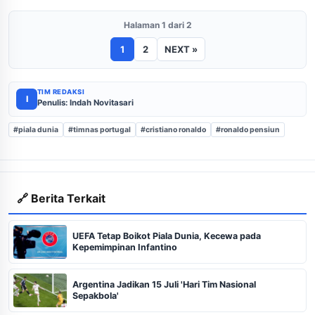
Halaman 1 dari 2
1
2
NEXT »
TIM REDAKSI
I
Penulis: Indah Novitasari
#piala dunia
#timnas portugal
#cristiano ronaldo
#ronaldo pensiun
🔗 Berita Terkait
UEFA Tetap Boikot Piala Dunia, Kecewa pada
Kepemimpinan Infantino
Argentina Jadikan 15 Juli 'Hari Tim Nasional
Sepakbola'