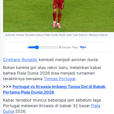
Ilustrasi: Kakak Ronaldo Sebut Piala Dunia 2026 Jadi 'Last Dance', Medsos Heboh
A
16px
A
Ukuran Teks
Cristiano Ronaldo
kembali menjadi sorotan dunia.
Bukan karena gol atau rekor baru, melainkan kabar
bahwa Piala Dunia 2026 bisa menjadi turnamen
terakhirnya bersama
Timnas Portugal
.
>>>
Portugal vs Kroasia Imbang Tanpa Gol di Babak
Pertama Piala Dunia 2026
Kabar tersebut muncul beberapa jam sebelum laga
Portugal melawan Kroasia di babak 32 besar
Piala
Dunia
2026.