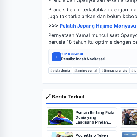
Prancis dan Spanyol sama-sama tampi
Prancis belum terkalahkan dengan me
juga tak terkalahkan dan belum kebob
>>>
Pelatih Jepang Hajime Moriyasu
Pernyataan Yamal muncul saat Spanyo
berusia 18 tahun itu optimis dengan p
TIM REDAKSI
I
Penulis: Indah Novitasari
#piala dunia
#lamine yamal
#timnas prancis
#ju
🔗 Berita Terkait
Pemain Bintang Piala
Dunia yang
Langsung Pindah
Klub
Pochettino Teken