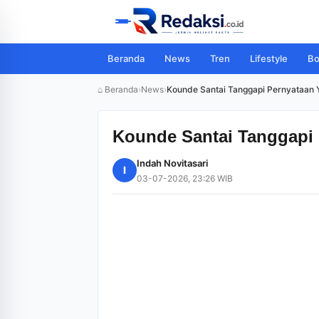
Beranda
News
Tren
Lifestyle
Bo
⌂ Beranda
›
News
›
Kounde Santai Tanggapi Pernyataan Y
Kounde Santai Tanggapi 
Indah Novitasari
I
03-07-2026, 23:26 WIB