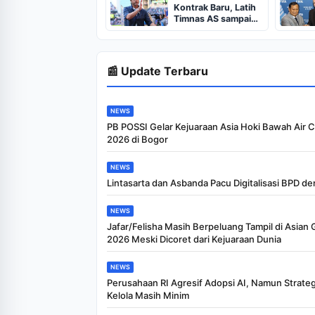
Kontrak Baru, Latih
Timnas AS sampai
2030
📰 Update Terbaru
NEWS
PB POSSI Gelar Kejuaraan Asia Hoki Bawah Air
2026 di Bogor
NEWS
Lintasarta dan Asbanda Pacu Digitalisasi BPD de
NEWS
Jafar/Felisha Masih Berpeluang Tampil di Asian
2026 Meski Dicoret dari Kejuaraan Dunia
NEWS
Perusahaan RI Agresif Adopsi AI, Namun Strateg
Kelola Masih Minim