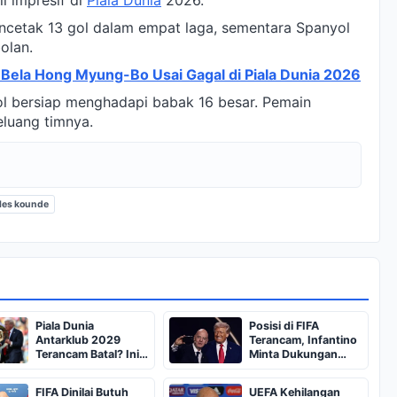
l impresif di
Piala Dunia
2026.
ncetak 13 gol dalam empat laga, sementara Spanyol
olan.
 Bela Hong Myung-Bo Usai Gagal di Piala Dunia 2026
l bersiap menghadapi babak 16 besar. Pemain
eluang timnya.
les kounde
Piala Dunia
Posisi di FIFA
Antarklub 2029
Terancam, Infantino
Terancam Batal? Ini
Minta Dukungan
Masalahnya
Trump?
FIFA Dinilai Butuh
UEFA Kehilangan