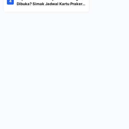
4
Dana Rp600 Ribu Rupiah
Dibuka? Simak Jadwal Kartu Prakerja
Gelombang 60 Lengkap Beserta
Syarat dan Ketentuan