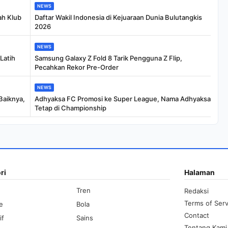
NEWS
ah Klub
Daftar Wakil Indonesia di Kejuaraan Dunia Bulutangkis
2026
NEWS
Latih
Samsung Galaxy Z Fold 8 Tarik Pengguna Z Flip,
Pecahkan Rekor Pre-Order
NEWS
Baiknya,
Adhyaksa FC Promosi ke Super League, Nama Adhyaksa
Tetap di Championship
ri
Halaman
Tren
Redaksi
Terms of Serv
le
Bola
Contact
if
Sains
Tentang Kami