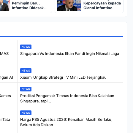
Pemimpin Baru,
Kepercayaan kepada
Infantino Didesak
Gianni Infantino
Mundur
NEWS
 CMAS
Singapura Vs Indonesia: Ilhan Fandi Ingin Nikmati Laga
NEWS
ngan AI
Xiaomi Ungkap Strategi TV Mini LED Terjangkau
NEWS
 Games
Prediksi Pengamat: Timnas Indonesia Bisa Kalahkan
Singapura, tapi...
NEWS
i Tata
Harga PS5 Agustus 2026: Kenaikan Masih Berlaku,
Belum Ada Diskon