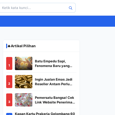
🔥
Artikel Pilihan
Batu Empedu Sapi,
1
Fenomena Baru yang
Diburu Saat Idul Adha
2026
Ingin Jualan Emas Jadi
2
Reseller Antam Perlu
Modal Berapa? Apa Saja
Syaratnya dan
Pemersatu Bangsa! Cek
Bagaimana
3
Link Website Penerima
Prosedurnya?
BSU,BLT,PKH Resmi
Hanya Disini, Dapatkan
Kapan Kartu Prakerja Gelombang 60