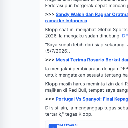
Federasi pun bergerak cepat mencari 
>>>
Sandy Walsh dan Ragnar Oratma
ramai ke Indonesia
Klopp saat ini menjabat Global Sports 
2026. Ia mengaku sudah dihubungi
DF
"Saya sudah lebih dari siap sekarang.
(5/7/2026).
>>>
Messi Terima Rosario Berkat da
Ia mengakui pembicaraan dengan DFB 
untuk mengatakan sesuatu tentang hal 
Klopp masih harus meminta izin dari R
majikan di Red Bull, tempat saya sang
>>>
Portugal Vs Spanyol: Final Kepag
Di sisi lain, ia menganggap tugas seba
tertarik," tegas Klopp.
TIM REDAKSI
I