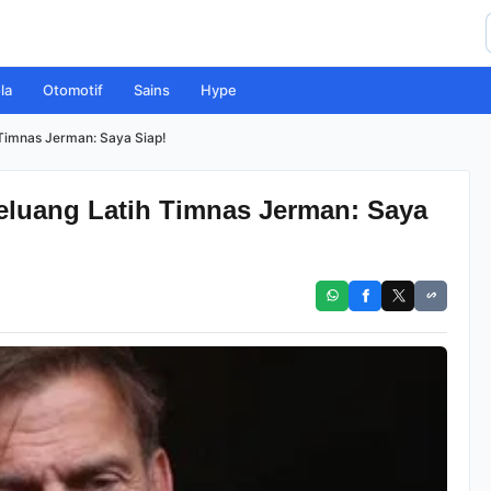
la
Otomotif
Sains
Hype
 Timnas Jerman: Saya Siap!
eluang Latih Timnas Jerman: Saya