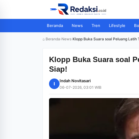
Beranda
News
Tren
Lifestyle
Bo
⌂ Beranda
›
News
›
Klopp Buka Suara soal Peluang Latih
Klopp Buka Suara soal P
Siap!
Indah Novitasari
I
06-07-2026, 03:01 WIB