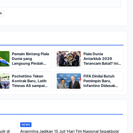
fb
Pemain Bintang Piala
Piala Dunia
Dunia yang
Antarklub 2029
Langsung Pindah
Terancam Batal? Ini
Klub
Masalahnya
Pochettino Teken
FIFA Dinilai Butuh
Kontrak Baru, Latih
Pemimpin Baru,
Timnas AS sampai
Infantino Didesak
2030
Mundur
NEWS
lir di
Argentina Jadikan 15 Juli 'Hari Tim Nasional Sepakbola'