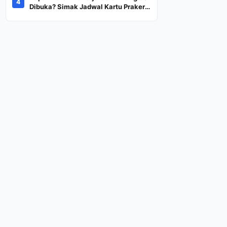
4
Dana Rp600 Ribu Rupiah
Dibuka? Simak Jadwal Kartu Prakerja
Gelombang 60 Lengkap Beserta
Syarat dan Ketentuan