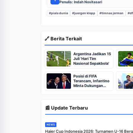
Penulis: Indah Novitasari
#piala dunia
#juergen klopp
#timnas jerman
#d
🔗 Berita Terkait
Argentina Jadikan 15
Juli 'Hari Tim
Nasional Sepakbola'
Posisi di FIFA
Terancam, Infantino
Minta Dukungan
Trump?
📰 Update Terbaru
NEWS
Haier Cup Indonesia 2026: Turnamen U-16 Bergu