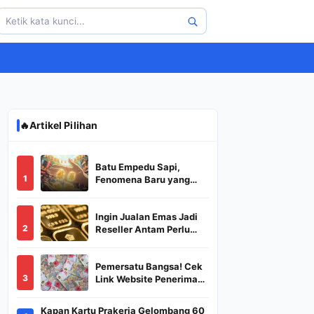
🔥
Artikel Pilihan
Batu Empedu Sapi,
1
Fenomena Baru yang
Diburu Saat Idul Adha
2026
Ingin Jualan Emas Jadi
2
Reseller Antam Perlu
Modal Berapa? Apa Saja
Syaratnya dan
Pemersatu Bangsa! Cek
Bagaimana
3
Link Website Penerima
Prosedurnya?
BSU,BLT,PKH Resmi
Hanya Disini, Dapatkan
Kapan Kartu Prakerja Gelombang 60