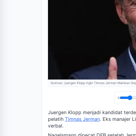
Ilustrasi: Juergen Klopp Ingin Timnas Jerman Mainkan Ge
A
Juergen Klopp menjadi kandidat terd
pelatih
Timnas Jerman
. Eks manajer 
verbal.
Nagelsmann dipecat DFB setelah Jerm