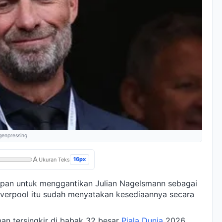
genpressing
A
16px
Ukuran Teks
epan untuk menggantikan Julian Nagelsmann sebagai
Liverpool itu sudah menyatakan kesediaannya secara
an tersingkir di babak 32 besar
Piala Dunia
2026.