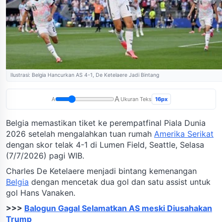
Ilustrasi: Belgia Hancurkan AS 4-1, De Ketelaere Jadi Bintang
A
16px
A
Ukuran Teks
Belgia memastikan tiket ke perempatfinal Piala Dunia
2026 setelah mengalahkan tuan rumah
Amerika Serikat
dengan skor telak 4-1 di Lumen Field, Seattle, Selasa
(7/7/2026) pagi WIB.
Charles De Ketelaere menjadi bintang kemenangan
Belgia
dengan mencetak dua gol dan satu assist untuk
gol Hans Vanaken.
>>>
Balogun Gagal Selamatkan AS meski Diusahakan
Trump