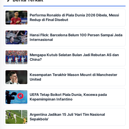
Performa Ronaldo di Piala Dunia 2026 Dibela, Messi
Redup di Final Disebut
Hansi Flick: Barcelona Belum 100 Persen Sampai Jeda
Internasional
Mengapa Kutub Selatan Bulan Jadi Rebutan AS dan
China?
Kesempatan Terakhir Mason Mount di Manchester
United
UEFA Tetap Boikot Piala Dunia, Kecewa pada
Kepemimpinan Infantino
Argentina Jadikan 15 Juli 'Hari Tim Nasional
Sepakbola'