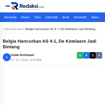
Beranda
News
Tren
Lifestyle
Bola
Otomotif
Sains
⌂ Beranda
›
News
›
Belgia Hancurkan AS 4-1, De Ketelaere Jadi Bintang
Belgia Hancurkan AS 4-1, De Ketelaere Jadi
Bintang
Indah Novitasari
I
07-07-2026, 12:16 WIB