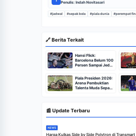
I
Penulis: Indah Novitasari
#jadwal
#sepak bola
#piala dunia
#perempat fin
🔗 Berita Terkait
Hansi Flick:
Barcelona Belum 100
Persen Sampai Jeda
Internasional
Piala Presiden 2026:
Arena Pembuktian
Talenta Muda Sepak
Bola Indonesia
📰 Update Terbaru
NEWS
Harga Kulkas Side by Side Polytron di Transmart 