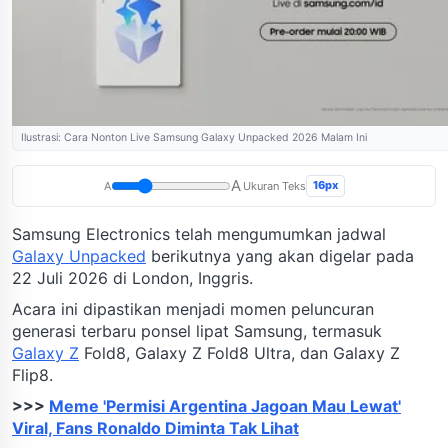
Ilustrasi: Cara Nonton Live Samsung Galaxy Unpacked 2026 Malam Ini
A
16px
A
Ukuran Teks
Samsung Electronics telah mengumumkan jadwal
Galaxy Unpacked
berikutnya yang akan digelar pada
22 Juli 2026 di London, Inggris.
Acara ini dipastikan menjadi momen peluncuran
generasi terbaru ponsel lipat Samsung, termasuk
Galaxy Z
Fold8, Galaxy Z Fold8 Ultra, dan Galaxy Z
Flip8.
>>>
Meme 'Permisi Argentina Jagoan Mau Lewat'
Viral, Fans Ronaldo Diminta Tak Lihat