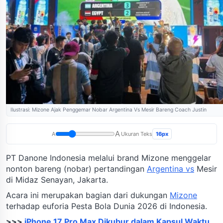
Ilustrasi: Mizone Ajak Penggemar Nobar Argentina Vs Mesir Bareng Coach Justin
A
16px
A
Ukuran Teks
PT Danone Indonesia melalui brand Mizone menggelar
nonton bareng (nobar) pertandingan
Argentina vs
Mesir
di Midaz Senayan, Jakarta.
Acara ini merupakan bagian dari dukungan
Mizone
terhadap euforia Pesta Bola Dunia 2026 di Indonesia.
>>>
iPhone 17 Pro Max Dikubur dalam Kapsul Waktu,