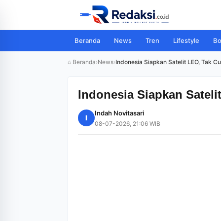
Beranda
News
Tren
Lifestyle
Bo
⌂ Beranda
›
News
›
Indonesia Siapkan Satelit LEO, Tak C
Indonesia Siapkan Sateli
Indah Novitasari
I
08-07-2026, 21:06 WIB