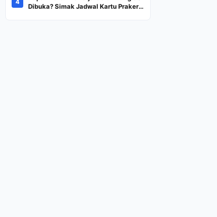
4
Dana Rp600 Ribu Rupiah
Dibuka? Simak Jadwal Kartu Prakerja
Gelombang 60 Lengkap Beserta
Syarat dan Ketentuan