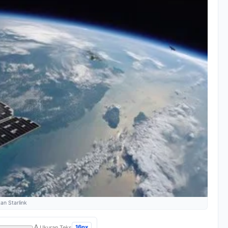
an Starlink
A
16px
Ukuran Teks