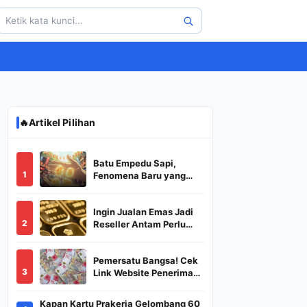
🔥
Artikel Pilihan
Batu Empedu Sapi,
1
Fenomena Baru yang
Diburu Saat Idul Adha
2026
Ingin Jualan Emas Jadi
2
Reseller Antam Perlu
Modal Berapa? Apa Saja
Syaratnya dan
Pemersatu Bangsa! Cek
Bagaimana
3
Link Website Penerima
Prosedurnya?
BSU,BLT,PKH Resmi
Hanya Disini, Dapatkan
Kapan Kartu Prakerja Gelombang 60