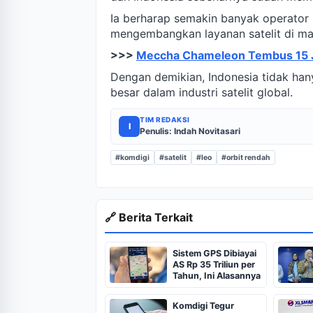
Ia berharap semakin banyak operator
mengembangkan layanan satelit di ma
>>>
Meccha Chameleon Tembus 15 Ju
Dengan demikian, Indonesia tidak hany
besar dalam industri satelit global.
TIM REDAKSI
I
Penulis: Indah Novitasari
#komdigi
#satelit
#leo
#orbit rendah
🔗 Berita Terkait
Sistem GPS Dibiayai
AS Rp 35 Triliun per
Tahun, Ini Alasannya
Komdigi Tegur