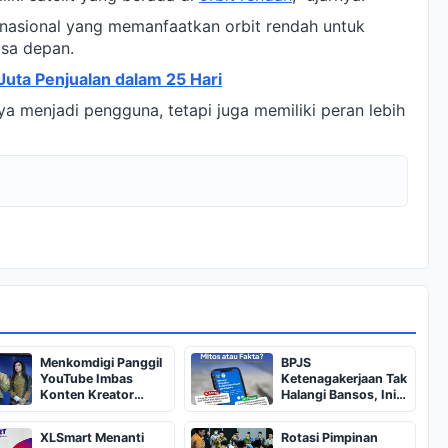
 nasional yang memanfaatkan orbit rendah untuk
sa depan.
ta Penjualan dalam 25 Hari
a menjadi pengguna, tetapi juga memiliki peran lebih
Menkomdigi Panggil
BPJS
YouTube Imbas
Ketenagakerjaan Tak
Konten Kreator
Halangi Bansos, Ini
Promosi Vape ke
Penjelasan Komdigi
Anak
XLSmart Menanti
Rotasi Pimpinan