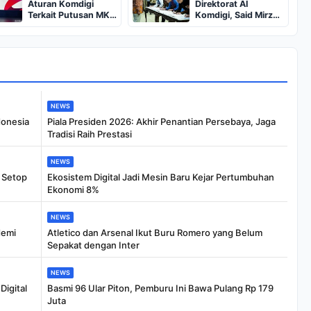
Aturan Komdigi
Direktorat AI
Terkait Putusan MK
Komdigi, Said Mirza
Soal Kuota Internet
Pahlevi Ditunjuk Jadi
Dirjen Baru
NEWS
donesia
Piala Presiden 2026: Akhir Penantian Persebaya, Jaga
Tradisi Raih Prestasi
NEWS
 Setop
Ekosistem Digital Jadi Mesin Baru Kejar Pertumbuhan
Ekonomi 8%
NEWS
demi
Atletico dan Arsenal Ikut Buru Romero yang Belum
Sepakat dengan Inter
NEWS
Digital
Basmi 96 Ular Piton, Pemburu Ini Bawa Pulang Rp 179
Juta