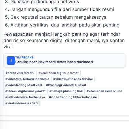
Gunakan perlindungan antivirus
Jangan mengunduh file dari sumber tidak resmi
Cek reputasi tautan sebelum mengaksesnya
Aktifkan verifikasi dua langkah pada akun penting
Kewaspadaan menjadi langkah penting agar terhindar
dari risiko keamanan digital di tengah maraknya konten
viral.
TIM REDAKSI
I
Penulis: Indah Novitasari
Editor:: Indah Novitasari
#berita viral terbaru
#keamanan digital internet
#video viral terbaru indonesia
#video ibu tiri anak tiri viral
#video ladang sawit viral
#kronologi video viral sawit
#literasi digital masyarakat
#bahaya phishing link
#keamanan akun online
#link video viral berbahaya
#video trending tiktok indonesia
#viral indonesia 2026