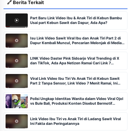
🔗 Berita Terkait
Part Baru Link Video Ibu & Anak Tiri di Kebun Bambu
Usai part Kebun Sawit dan Dapur, Ada Apa?
Isu Link Video Sawit Viral Ibu dan Anak Tiri Part 2 di
Dapur Kembali Muncul, Pencarian Melonjak di Media
Sosial
LINK Video Daster Pink Sidoarjo Viral Trending di X
dan TikTok, Ada Apa Netizen Ramai Cari Link 7
Menitnya?
Viral Link Video Ibu Tiri Vs Anak Tiri di Kebun Sawit
Part 2 Tanpa Sensor, Link Video 7 Menit Ramai, Ini
Kronologi dan Isi Videonya
Polisi Ungkap Identitas Wanita dalam Video Viral Ojol
vs Bule Bali, Produksi Konten Disebut Bermotif
Komersial
Link Video Ibu Tiri vs Anak Tiri di Ladang Sawit Viral
Ini Fakta dan Peringatannya