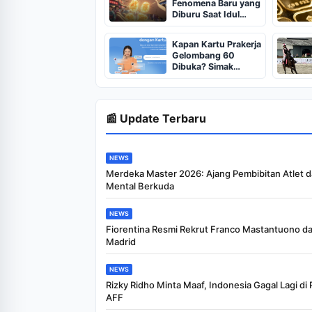
Fenomena Baru yang
Diburu Saat Idul
Adha 2026
Kapan Kartu Prakerja
Gelombang 60
Dibuka? Simak
Jadwal Kartu
Prakerja Gelombang
60 Lengkap Beserta
Syarat dan
📰 Update Terbaru
Ketentuan
NEWS
Merdeka Master 2026: Ajang Pembibitan Atlet 
Mental Berkuda
NEWS
Fiorentina Resmi Rekrut Franco Mastantuono dar
Madrid
NEWS
Rizky Ridho Minta Maaf, Indonesia Gagal Lagi di P
AFF