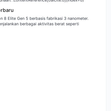
aan. :contentReference[oaicite:0]{index=0}
erbaru
n 8 Elite Gen 5 berbasis fabrikasi 3 nanometer.
jalankan berbagai aktivitas berat seperti