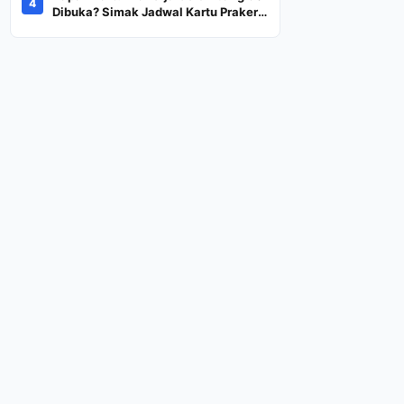
4
Dana Rp600 Ribu Rupiah
Dibuka? Simak Jadwal Kartu Prakerja
Gelombang 60 Lengkap Beserta
Syarat dan Ketentuan