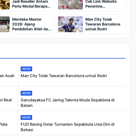
Jadi Reseller Antam
Cek Link Website
Perlu Modal Berapa?
Penerima
Apa Saja Syaratnya
BSU,BLT,PKH Resmi
dan Bagaimana
Hanya Disini,
Merdeka Master
Man City Tolak
Prosedurnya?
Dapatkan Dana
2026: Ajang
Tawaran Barcelona
Rp600 Ribu Rupiah
Pembibitan Atlet dan
untuk Rodri
Asah Mental Berkuda
NEWS
dan Asah
Man City Tolak Tawaran Barcelona untuk Rodri
NEWS
i Real
Garudayaksa FC Jaring Talenta Muda Sepakbola di
Batam
NEWS
iala
FUD Racing Gelar Turnamen Sepakbola Usia Dini di
Bekasi