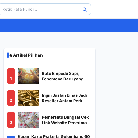
🔥
Artikel Pilihan
Batu Empedu Sapi,
1
Fenomena Baru yang
Diburu Saat Idul Adha
2026
Ingin Jualan Emas Jadi
2
Reseller Antam Perlu
Modal Berapa? Apa Saja
Syaratnya dan
Pemersatu Bangsa! Cek
Bagaimana
3
Link Website Penerima
Prosedurnya?
BSU,BLT,PKH Resmi
Hanya Disini, Dapatkan
Kapan Kartu Prakerja Gelombang 60