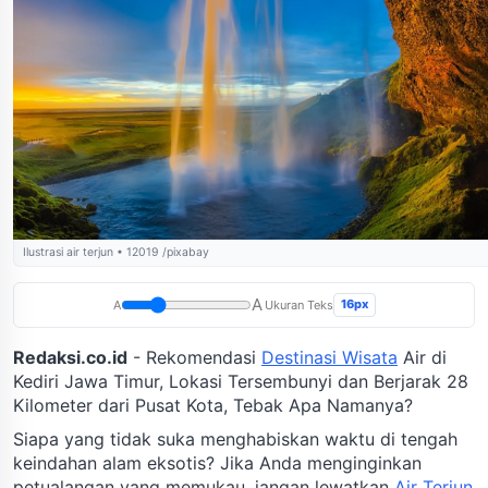
Ilustrasi air terjun • 12019 /pixabay
A
16px
A
Ukuran Teks
Redaksi.co.id
- Rekomendasi
Destinasi Wisata
Air di
Kediri Jawa Timur, Lokasi Tersembunyi dan Berjarak 28
Kilometer dari Pusat Kota, Tebak Apa Namanya?
Siapa yang tidak suka menghabiskan waktu di tengah
keindahan alam eksotis? Jika Anda menginginkan
petualangan yang memukau, jangan lewatkan
Air Terjun