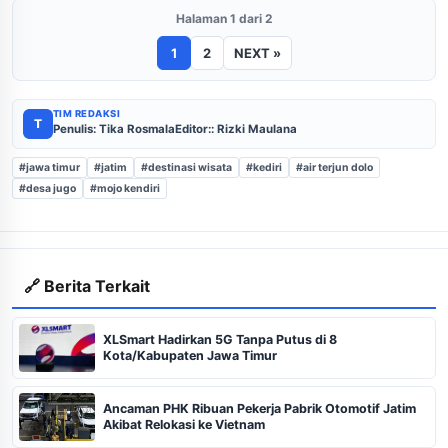
Halaman 1 dari 2
1
2
NEXT »
TIM REDAKSI
T
Penulis: Tika Rosmala
Editor:: Rizki Maulana
#jawa timur
#jatim
#destinasi wisata
#kediri
#air terjun dolo
#desa jugo
#mojo kendiri
🔗 Berita Terkait
XLSmart Hadirkan 5G Tanpa Putus di 8
Kota/Kabupaten Jawa Timur
Ancaman PHK Ribuan Pekerja Pabrik Otomotif Jatim
Akibat Relokasi ke Vietnam