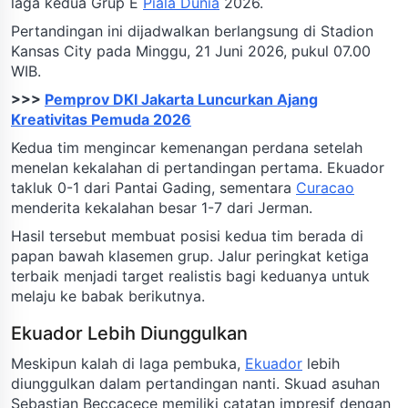
laga kedua Grup E
Piala Dunia
2026.
Pertandingan ini dijadwalkan berlangsung di Stadion
Kansas City pada Minggu, 21 Juni 2026, pukul 07.00
WIB.
>>>
Pemprov DKI Jakarta Luncurkan Ajang
Kreativitas Pemuda 2026
Kedua tim mengincar kemenangan perdana setelah
menelan kekalahan di pertandingan pertama. Ekuador
takluk 0-1 dari Pantai Gading, sementara
Curacao
menderita kekalahan besar 1-7 dari Jerman.
Hasil tersebut membuat posisi kedua tim berada di
papan bawah klasemen grup. Jalur peringkat ketiga
terbaik menjadi target realistis bagi keduanya untuk
melaju ke babak berikutnya.
Ekuador Lebih Diunggulkan
Meskipun kalah di laga pembuka,
Ekuador
lebih
diunggulkan dalam pertandingan nanti. Skuad asuhan
Sebastian Beccacece memiliki catatan impresif dengan