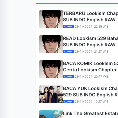
TERBARU Lookism Chapt
SUB INDO English RAW
21-11-2024, 22:15 WIB
|
KOMIK
READ Lookism 529 Bahas
SUB INDO English RAW
21-11-2024, 21:27 WIB
|
KOMIK
BACA KOMIK Lookism 52
Cerita Lookism Chapter
21-11-2024, 20:17 WIB
|
KOMIK
BACA YUK Lookism Chap
529 SUB INDO English 
21-11-2024, 19:27 WIB
|
KOMIK
Link The Greatest Estat