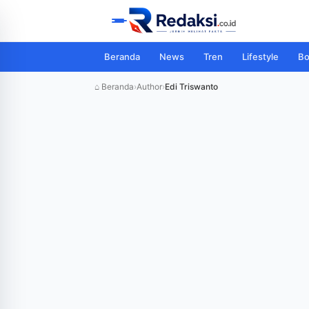
Beranda
News
Tren
Lifestyle
Bo
⌂ Beranda
›
Author
›
Edi Triswanto