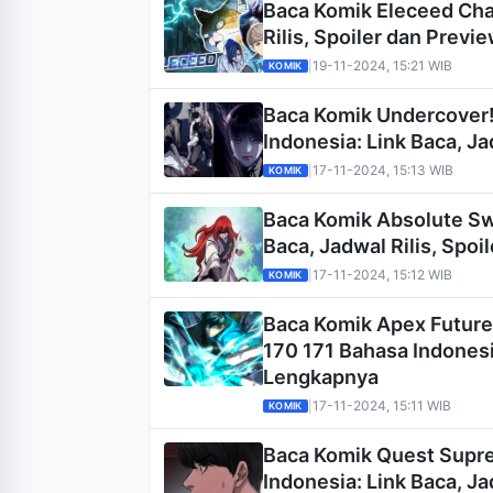
Baca Komik Eleceed Cha
Rilis, Spoiler dan Prev
19-11-2024, 15:21 WIB
|
KOMIK
Baca Komik Undercover!
Indonesia: Link Baca, J
17-11-2024, 15:13 WIB
|
KOMIK
Baca Komik Absolute Sw
Baca, Jadwal Rilis, Spo
17-11-2024, 15:12 WIB
|
KOMIK
Baca Komik Apex Future 
170 171 Bahasa Indonesia
Lengkapnya
17-11-2024, 15:11 WIB
|
KOMIK
Baca Komik Quest Supr
Indonesia: Link Baca, J