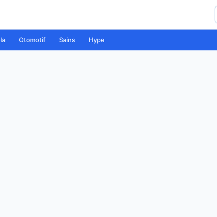
la
Otomotif
Sains
Hype