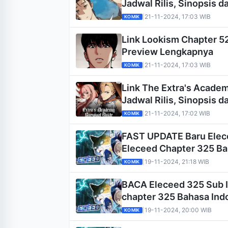
Jadwal Rilis, Sinopsis 
21-11-2024, 17:03 WIB
|
KOMIK
Link Lookism Chapter 52
Preview Lengkapnya
21-11-2024, 17:03 WIB
|
KOMIK
Link The Extra's Academ
Jadwal Rilis, Sinopsis 
21-11-2024, 17:02 WIB
|
KOMIK
FAST UPDATE Baru Elece
Eleceed Chapter 325 Ba
19-11-2024, 21:18 WIB
|
KOMIK
BACA Eleceed 325 Sub I
chapter 325 Bahasa Ind
19-11-2024, 20:00 WIB
|
KOMIK