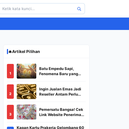
🔥
Artikel Pilihan
Batu Empedu Sapi,
1
Fenomena Baru yang
Diburu Saat Idul Adha
2026
Ingin Jualan Emas Jadi
2
Reseller Antam Perlu
Modal Berapa? Apa Saja
Syaratnya dan
Pemersatu Bangsa! Cek
Bagaimana
3
Link Website Penerima
Prosedurnya?
BSU,BLT,PKH Resmi
Hanya Disini, Dapatkan
Kapan Kartu Prakerja Gelombang 60