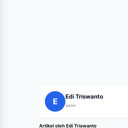
Edi Triswanto
E
admin
Artikel oleh Edi Triswanto