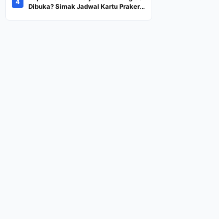
4
Dana Rp600 Ribu Rupiah
Dibuka? Simak Jadwal Kartu Prakerja
Gelombang 60 Lengkap Beserta
Syarat dan Ketentuan