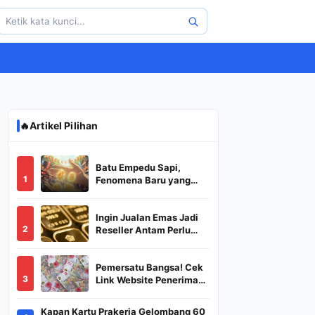
🔥
Artikel Pilihan
Batu Empedu Sapi,
1
Fenomena Baru yang
Diburu Saat Idul Adha
2026
Ingin Jualan Emas Jadi
2
Reseller Antam Perlu
Modal Berapa? Apa Saja
Syaratnya dan
Pemersatu Bangsa! Cek
Bagaimana
3
Link Website Penerima
Prosedurnya?
BSU,BLT,PKH Resmi
Hanya Disini, Dapatkan
Kapan Kartu Prakerja Gelombang 60