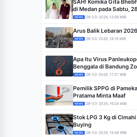
SAH! Komika Gita Bhebh
di Medan pada Sabtu, 2
29-03-2026, 12:58 WIB
|
NEWS
Arus Balik Lebaran 202
28-03-2026, 18:16 WIB
|
NEWS
Apa Itu Virus Panleuko
Benggala di Bandung Z
28-03-2026, 17:27 WIB
|
NEWS
Pemilik SPPG di Pameka
Pratama Minta Maaf
28-03-2026, 16:24 WIB
|
NEWS
Stok LPG 3 Kg di Cimahi
Buying
28-03-2026, 15:46 WIB
|
NEWS