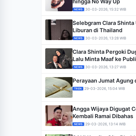
hingga No Way Up
30-03-2026, 15:32 WIB
|
NEWS
Selebgram Clara Shinta
Liburan di Thailand
30-03-2026, 13:28 WIB
|
NEWS
Clara Shinta Pergoki D
Lalu Minta Maaf ke Publ
30-03-2026, 13:27 WIB
|
NEWS
Perayaan Jumat Agung d
29-03-2026, 15:04 WIB
|
TREN
Angga Wijaya Digugat Ce
Kembali Ramai Dibahas
29-03-2026, 13:14 WIB
|
NEWS