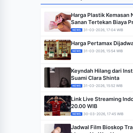
Harga Plastik Kemasan 
Sanan Tertekan Biaya P
31-03-2026, 17:04 WIB
|
NEWS
Harga Pertamax Dijadwal
31-03-2026, 15:54 WIB
|
NEWS
Keyndah Hilang dari In
Suami Clara Shinta
31-03-2026, 15:52 WIB
|
NEWS
Link Live Streaming Indo
20.00 WIB
30-03-2026, 17:45 WIB
|
NEWS
Jadwal Film Bioskop Tra