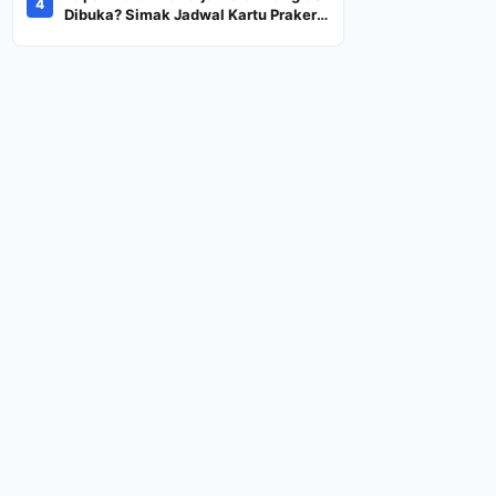
4
Dana Rp600 Ribu Rupiah
Dibuka? Simak Jadwal Kartu Prakerja
Gelombang 60 Lengkap Beserta
Syarat dan Ketentuan