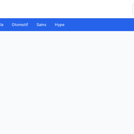
la
Otomotif
Sains
Hype