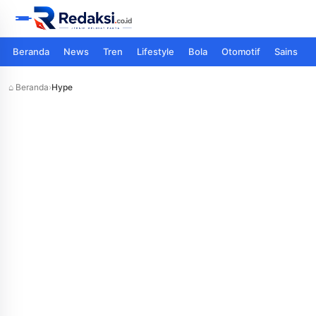
Beranda
News
Tren
Lifestyle
Bola
Otomotif
Sains
⌂ Beranda
›
Hype