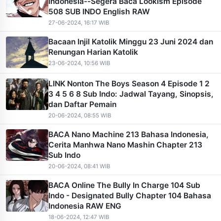
Indonesia--Segera Baca Lookism Episode
508 SUB INDO English RAW
27-06-2024, 16:17 WIB
Bacaan Injil Katolik Minggu 23 Juni 2024 dan
Renungan Harian Katolik
23-06-2024, 10:56 WIB
LINK Nonton The Boys Season 4 Episode 1 2
3 4 5 6 8 Sub Indo: Jadwal Tayang, Sinopsis,
dan Daftar Pemain
20-06-2024, 08:55 WIB
BACA Nano Machine 213 Bahasa Indonesia,
Cerita Manhwa Nano Mashin Chapter 213
Sub Indo
20-06-2024, 08:41 WIB
BACA Online The Bully In Charge 104 Sub
Indo - Designated Bully Chapter 104 Bahasa
Indonesia RAW ENG
18-06-2024, 12:47 WIB