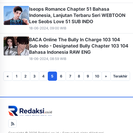
Iseops Romance Chapter 51 Bahasa
Indonesia, Lanjutan Terbaru Seri WEBTOON
Lee Seobs Love 51 SUB INDO
18-06-2024, 09:00 WIB
BACA Online The Bully In Charge 103 104
Sub Indo - Designated Bully Chapter 103 104
Bahasa Indonesia RAW ENG
18-06-2024, 08:59 WIB
«
1
2
3
4
5
6
7
8
9
10
»
Terakhir