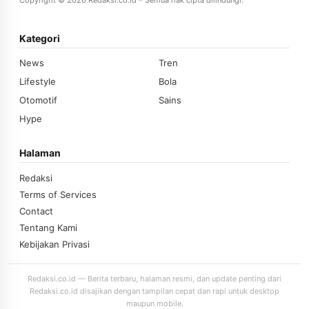
Copyright © 2026 Redaksi.co.id – Semua hak cipta dilindungi.
Kategori
News
Tren
Lifestyle
Bola
Otomotif
Sains
Hype
Halaman
Redaksi
Terms of Services
Contact
Tentang Kami
Kebijakan Privasi
Redaksi.co.id — Berita terbaru, halaman resmi, dan update penting dari
Redaksi.co.id disajikan dengan tampilan cepat dan rapi untuk desktop
maupun mobile.