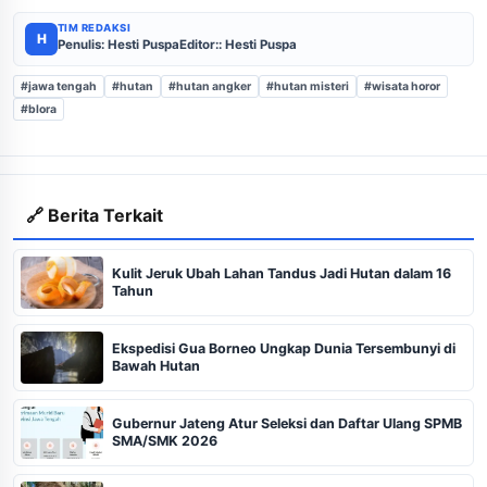
TIM REDAKSI
H
Penulis: Hesti Puspa
Editor:: Hesti Puspa
#jawa tengah
#hutan
#hutan angker
#hutan misteri
#wisata horor
#blora
🔗 Berita Terkait
Kulit Jeruk Ubah Lahan Tandus Jadi Hutan dalam 16
Tahun
Ekspedisi Gua Borneo Ungkap Dunia Tersembunyi di
Bawah Hutan
Gubernur Jateng Atur Seleksi dan Daftar Ulang SPMB
SMA/SMK 2026