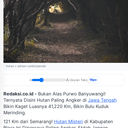
hutan • adnan-uddin/pexels
A
16px
A
Ukuran Teks
Redaksi.co.id -
Bukan Alas Purwo Banyuwangi!
Ternyata Disini Hutan Paling Angker di
Jawa Tengah
Bikin Kaget Luasnya 41,220 Km, Bikin Bulu Kuduk
Merinding.
121 Km dari Semarang!
Hutan Misteri
di Kabupaten
Blora Ini Dipercaya Paling Angker, Etdah Jangan