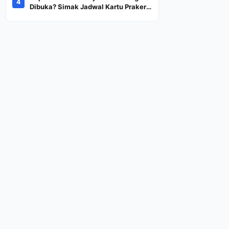
4
Dana Rp600 Ribu Rupiah
Dibuka? Simak Jadwal Kartu Prakerja
Gelombang 60 Lengkap Beserta
Syarat dan Ketentuan