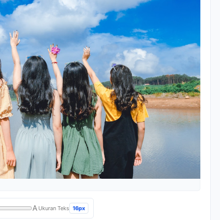
A
16px
Ukuran Teks