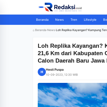
Beranda
News
Tren
Lifestyle
Bo
⌂ Beranda
›
News
›
Loh Replika Kayangan? Kampung Terc
Loh Replika Kayangan? 
21,6 Km dari Kabupaten 
Calon Daerah Baru Jawa 
Hesti Puspa
H
10-09-2023, 12:30 WIB