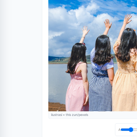
ilustrasi • this zun/pexels
A