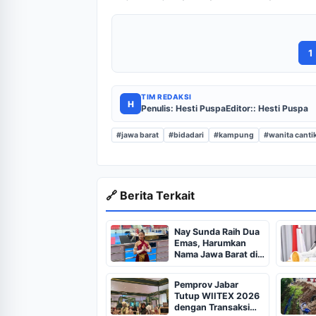
1
TIM REDAKSI
H
Penulis: Hesti Puspa
Editor:: Hesti Puspa
#jawa barat
#bidadari
#kampung
#wanita canti
🔗 Berita Terkait
Nay Sunda Raih Dua
Emas, Harumkan
Nama Jawa Barat di
IMC 2026
Pemprov Jabar
Tutup WIITEX 2026
dengan Transaksi