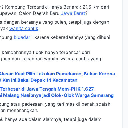
n? Kampung Tercantik Hanya Berjarak 21,6 Km dari
Rupawan, Calon Daerah Baru
Jawa Barat
?
ya dengan berasnya yang pulen, tetapi juga dengan
nyak
wanita cantik
.
ampung
bidadari
" karena keberadaannya yang dihuni
keindahannya tidak hanya terpancar dari
juga dari kehadiran wanita-wanita cantik yang
Alasan Kuat Pilih Lakukan Pemekaran, Bukan Karena
 Km Ini Bakal Depak 14 Kecamatan
g Terbesar di Jawa Tengah Mem-PHK 1.627
ni Malang Nasibnya jadi Olok-Olok Warga Semarang
pung atau pedesaan, yang terlintas di benak adalah
an menenangkan.
ak hanya ada dalam alamnya, tetapi juga dalam