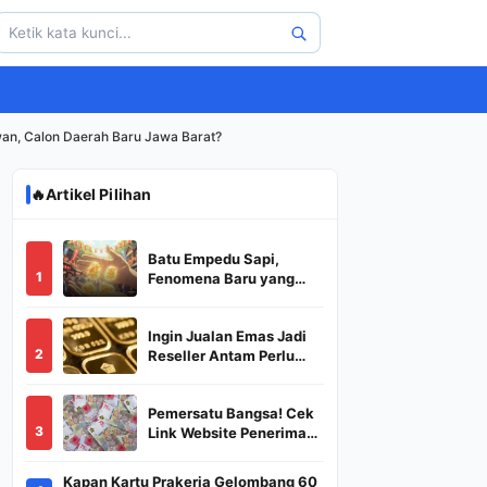
wan, Calon Daerah Baru Jawa Barat?
🔥
Artikel Pilihan
Batu Empedu Sapi,
1
Fenomena Baru yang
Diburu Saat Idul Adha
2026
Ingin Jualan Emas Jadi
2
Reseller Antam Perlu
Modal Berapa? Apa Saja
Syaratnya dan
Pemersatu Bangsa! Cek
Bagaimana
3
Link Website Penerima
Prosedurnya?
BSU,BLT,PKH Resmi
Hanya Disini, Dapatkan
Kapan Kartu Prakerja Gelombang 60