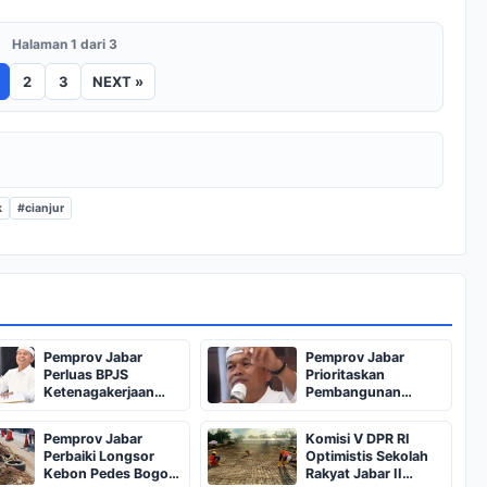
Halaman 1 dari 3
2
3
NEXT »
k
#cianjur
Pemprov Jabar
Pemprov Jabar
Perluas BPJS
Prioritaskan
Ketenagakerjaan
Pembangunan
untuk Pekerja
Masjid Kecil di
Informal
Berbagai Daerah
Pemprov Jabar
Komisi V DPR RI
Perbaiki Longsor
Optimistis Sekolah
Kebon Pedes Bogor
Rakyat Jabar II