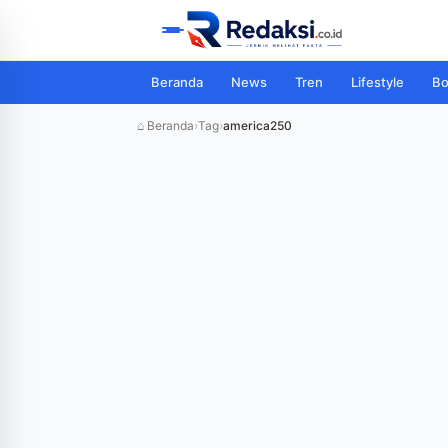
Beranda
News
Tren
Lifestyle
Bo
⌂ Beranda
›
Tag
›
america250