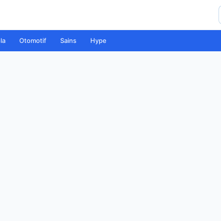
la
Otomotif
Sains
Hype