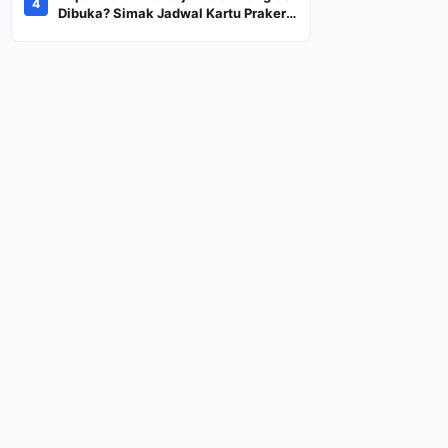
4
Dana Rp600 Ribu Rupiah
Dibuka? Simak Jadwal Kartu Prakerja
Gelombang 60 Lengkap Beserta
Syarat dan Ketentuan