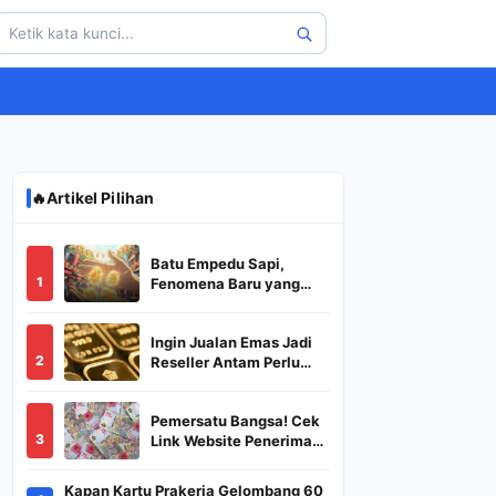
🔥
Artikel Pilihan
Batu Empedu Sapi,
1
Fenomena Baru yang
Diburu Saat Idul Adha
2026
Ingin Jualan Emas Jadi
2
Reseller Antam Perlu
Modal Berapa? Apa Saja
Syaratnya dan
Pemersatu Bangsa! Cek
Bagaimana
3
Link Website Penerima
Prosedurnya?
BSU,BLT,PKH Resmi
Hanya Disini, Dapatkan
Kapan Kartu Prakerja Gelombang 60