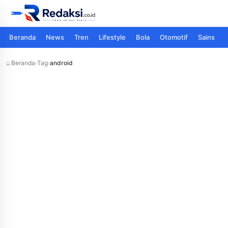
Beranda
News
Tren
Lifestyle
Bola
Otomotif
Sains
⌂ Beranda
›
Tag
›
android