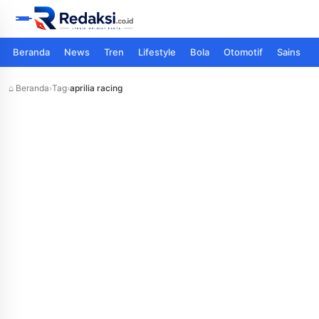
Beranda
News
Tren
Lifestyle
Bola
Otomotif
Sains
⌂ Beranda
›
Tag
›
aprilia racing