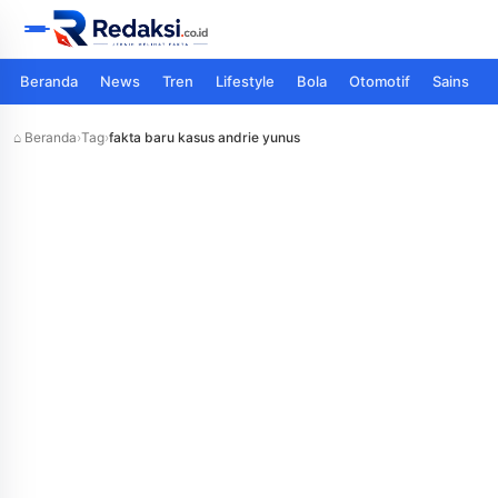
Beranda
News
Tren
Lifestyle
Bola
Otomotif
Sains
⌂ Beranda
›
Tag
›
fakta baru kasus andrie yunus