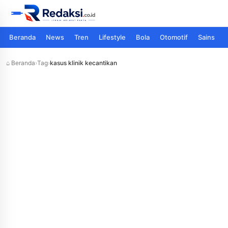
Beranda
News
Tren
Lifestyle
Bola
Otomotif
Sains
⌂ Beranda
›
Tag
›
kasus klinik kecantikan