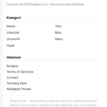
Copyright © 2026 Redaksi.co.id – Semua hak cipta dilindungi.
Kategori
News
Tren
Lifestyle
Bola
Otomotif
Sains
Hype
Halaman
Redaksi
Terms of Services
Contact
Tentang Kami
Kebijakan Privasi
Redaksi.co.id — Berita terbaru, halaman resmi, dan update penting dari
Redaksi.co.id disajikan dengan tampilan cepat dan rapi untuk desktop