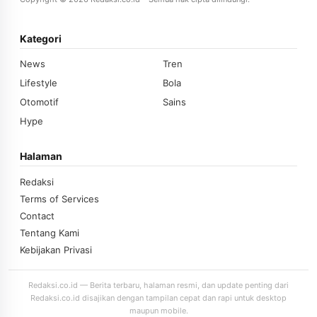
Kategori
News
Tren
Lifestyle
Bola
Otomotif
Sains
Hype
Halaman
Redaksi
Terms of Services
Contact
Tentang Kami
Kebijakan Privasi
Redaksi.co.id — Berita terbaru, halaman resmi, dan update penting dari
Redaksi.co.id disajikan dengan tampilan cepat dan rapi untuk desktop
maupun mobile.