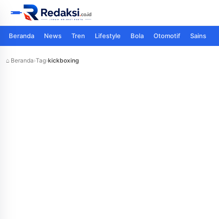
Beranda
News
Tren
Lifestyle
Bola
Otomotif
Sains
⌂ Beranda
›
Tag
›
kickboxing