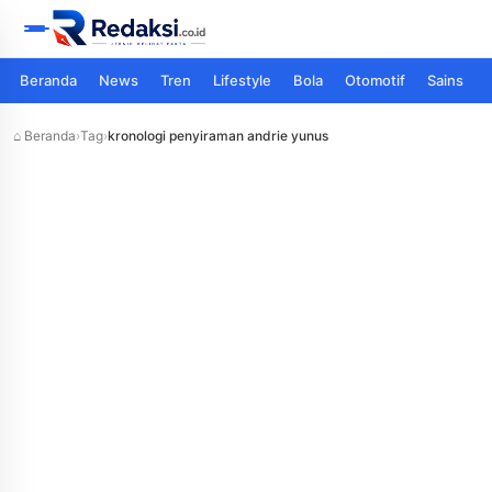
Beranda
News
Tren
Lifestyle
Bola
Otomotif
Sains
⌂ Beranda
›
Tag
›
kronologi penyiraman andrie yunus