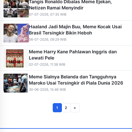
Tangis Ronaldo Dibalas Meme Ejekan,
Netizen Ramai Menyindir
07-07-2026, 07:35 WIB
Haaland Jadi Majin Buu, Meme Kocak Usai
Brasil Tersingkir Bikin Heboh
06-07-2026, 09:29 WIB
Meme Harry Kane Pahlawan Inggris dan
Lewati Pele
02-07-2026, 11:38 WIB
Meme Sialnya Belanda dan Tangguhnya
Maroko Usai Tersingkir di Piala Dunia 2026
30-06-2026, 15:46 WIB
1
2
»