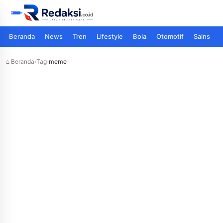
Beranda
News
Tren
Lifestyle
Bola
Otomotif
Sains
⌂ Beranda
›
Tag
›
meme