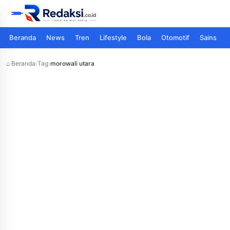
Beranda
News
Tren
Lifestyle
Bola
Otomotif
Sains
⌂ Beranda
›
Tag
›
morowali utara