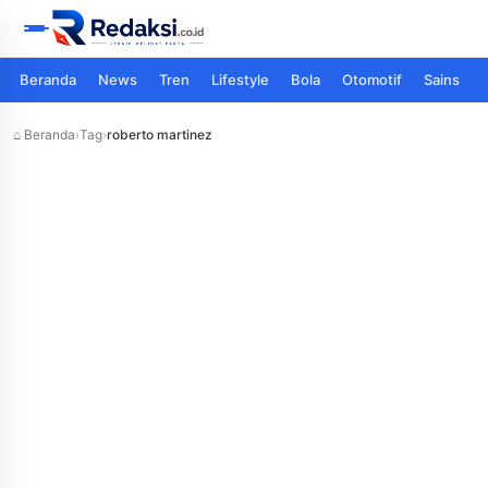
Beranda
News
Tren
Lifestyle
Bola
Otomotif
Sains
⌂ Beranda
›
Tag
›
roberto martinez