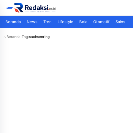
Beranda
News
Tren
Lifestyle
Bola
Otomotif
Sains
⌂ Beranda
›
Tag
›
sachsenring