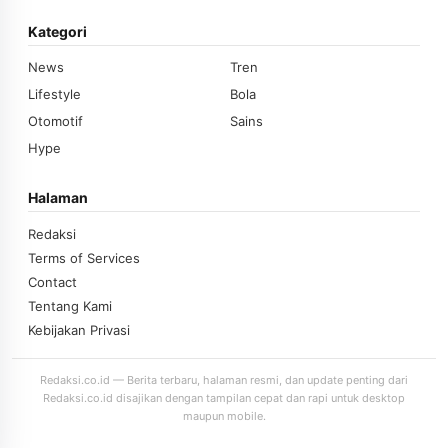
Kategori
News
Tren
Lifestyle
Bola
Otomotif
Sains
Hype
Halaman
Redaksi
Terms of Services
Contact
Tentang Kami
Kebijakan Privasi
Redaksi.co.id — Berita terbaru, halaman resmi, dan update penting dari
Redaksi.co.id disajikan dengan tampilan cepat dan rapi untuk desktop
maupun mobile.