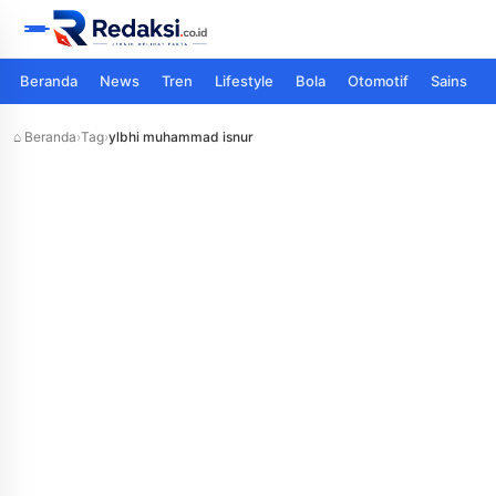
Beranda
News
Tren
Lifestyle
Bola
Otomotif
Sains
⌂ Beranda
›
Tag
›
ylbhi muhammad isnur