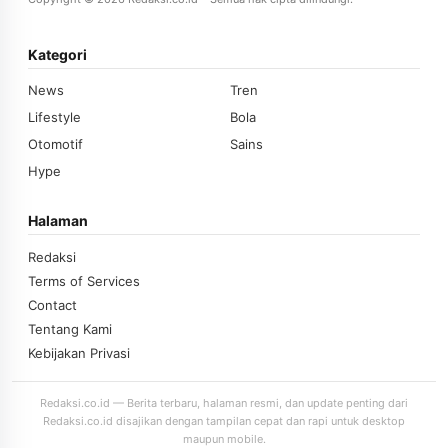
Kategori
News
Tren
Lifestyle
Bola
Otomotif
Sains
Hype
Halaman
Redaksi
Terms of Services
Contact
Tentang Kami
Kebijakan Privasi
Redaksi.co.id — Berita terbaru, halaman resmi, dan update penting dari
Redaksi.co.id disajikan dengan tampilan cepat dan rapi untuk desktop
maupun mobile.