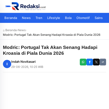
Beranda
News
Tren
Lifestyle
Bola
Otomotif
Sains
⌂ Beranda
›
News
›
Modric: Portugal Tak Akan Senang Hadapi Kroasia di Piala Dunia 2026
Modric: Portugal Tak Akan Senang Hadapi
Kroasia di Piala Dunia 2026
Indah Novitasari
I
29-06-2026, 10:25 WIB