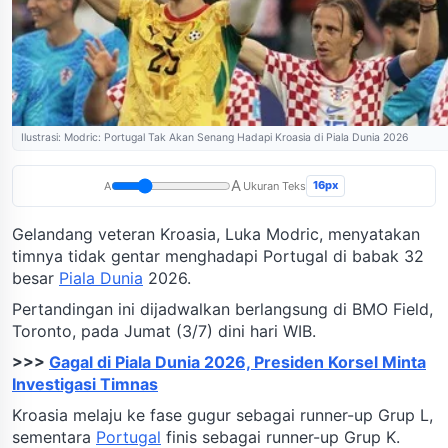
Ilustrasi: Modric: Portugal Tak Akan Senang Hadapi Kroasia di Piala Dunia 2026
A
16px
A
Ukuran Teks
Gelandang veteran Kroasia, Luka Modric, menyatakan
timnya tidak gentar menghadapi Portugal di babak 32
besar
Piala Dunia
2026.
Pertandingan ini dijadwalkan berlangsung di BMO Field,
Toronto, pada Jumat (3/7) dini hari WIB.
>>>
Gagal di Piala Dunia 2026, Presiden Korsel Minta
Investigasi Timnas
Kroasia melaju ke fase gugur sebagai runner-up Grup L,
sementara
Portugal
finis sebagai runner-up Grup K.