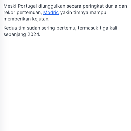
Meski Portugal diunggulkan secara peringkat dunia dan
rekor pertemuan,
Modric
yakin timnya mampu
memberikan kejutan.
Kedua tim sudah sering bertemu, termasuk tiga kali
sepanjang 2024.