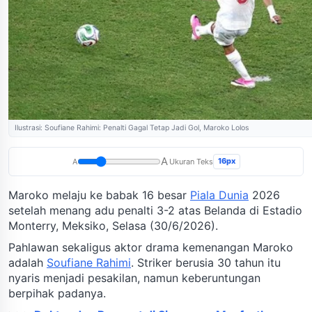
Ilustrasi: Soufiane Rahimi: Penalti Gagal Tetap Jadi Gol, Maroko Lolos
A
16px
A
Ukuran Teks
Maroko melaju ke babak 16 besar
Piala Dunia
2026
setelah menang adu penalti 3-2 atas Belanda di Estadio
Monterry, Meksiko, Selasa (30/6/2026).
Pahlawan sekaligus aktor drama kemenangan Maroko
adalah
Soufiane Rahimi
. Striker berusia 30 tahun itu
nyaris menjadi pesakilan, namun keberuntungan
berpihak padanya.