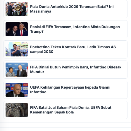
Piala Dunia Antarklub 2029 Terancam Batal? Ini
Masalahnya
Posisi di FIFA Terancam, Infantino Minta Dukungan
Trump?
Pochettino Teken Kontrak Baru, Latih Timnas AS
sampai 2030
FIFA Dinilai Butuh Pemimpin Baru, Infantino Didesak
Mundur
UEFA Kehilangan Kepercayaan kepada Gianni
Infantino
FIFA Batal Jual Saham Piala Dunia, UEFA Sebut
Kemenangan Sepak Bola