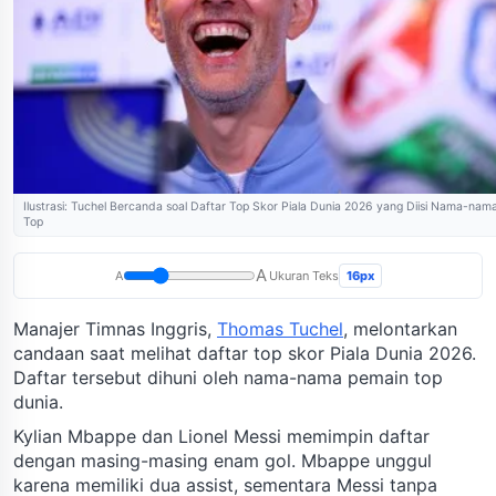
Ilustrasi: Tuchel Bercanda soal Daftar Top Skor Piala Dunia 2026 yang Diisi Nama-nam
Top
A
16px
A
Ukuran Teks
Manajer Timnas Inggris,
Thomas Tuchel
, melontarkan
candaan saat melihat daftar top skor Piala Dunia 2026.
Daftar tersebut dihuni oleh nama-nama pemain top
dunia.
Kylian Mbappe dan Lionel Messi memimpin daftar
dengan masing-masing enam gol. Mbappe unggul
karena memiliki dua assist, sementara Messi tanpa