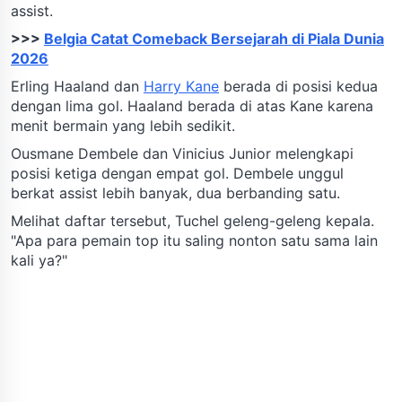
assist.
>>>
Belgia Catat Comeback Bersejarah di Piala Dunia
2026
Erling Haaland dan
Harry Kane
berada di posisi kedua
dengan lima gol. Haaland berada di atas Kane karena
menit bermain yang lebih sedikit.
Ousmane Dembele dan Vinicius Junior melengkapi
posisi ketiga dengan empat gol. Dembele unggul
berkat assist lebih banyak, dua berbanding satu.
Melihat daftar tersebut, Tuchel geleng-geleng kepala.
"Apa para pemain top itu saling nonton satu sama lain
kali ya?"