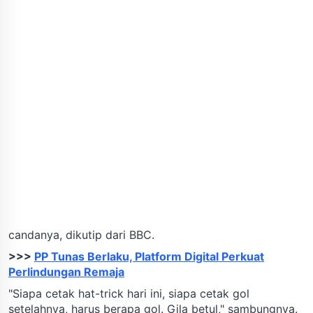
candanya, dikutip dari BBC.
>>>
PP Tunas Berlaku, Platform Digital Perkuat
Perlindungan Remaja
"Siapa cetak hat-trick hari ini, siapa cetak gol
setelahnya, harus berapa gol. Gila betul," sambungnya.