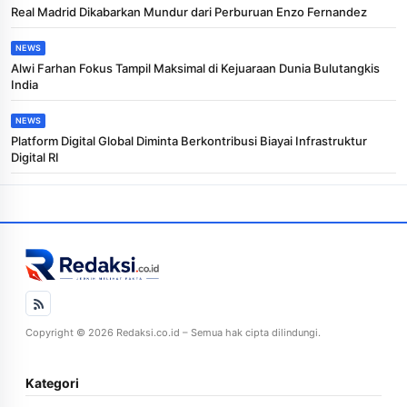
Real Madrid Dikabarkan Mundur dari Perburuan Enzo Fernandez
NEWS
Alwi Farhan Fokus Tampil Maksimal di Kejuaraan Dunia Bulutangkis
India
NEWS
Platform Digital Global Diminta Berkontribusi Biayai Infrastruktur
Digital RI
Copyright © 2026 Redaksi.co.id – Semua hak cipta dilindungi.
Kategori