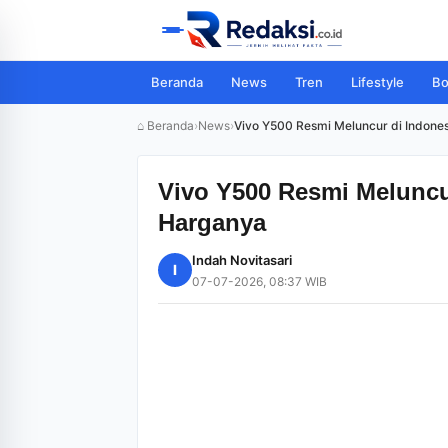
Beranda
News
Tren
Lifestyle
Bo
⌂ Beranda
›
News
›
Vivo Y500 Resmi Meluncur di Indonesi
Vivo Y500 Resmi Meluncur
Harganya
Indah Novitasari
I
07-07-2026, 08:37 WIB