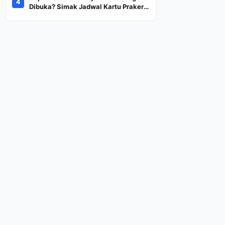
4
Dana Rp600 Ribu Rupiah
Dibuka? Simak Jadwal Kartu Prakerja
Gelombang 60 Lengkap Beserta
Syarat dan Ketentuan