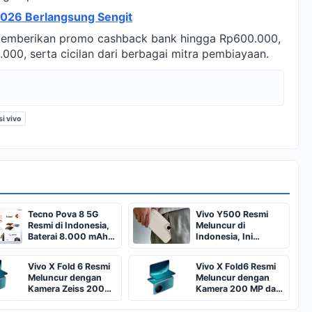
2026 Berlangsung Sengit
 memberikan promo cashback bank hingga Rp600.000,
.000, serta cicilan dari berbagai mitra pembiayaan.
i vivo
Tecno Pova 8 5G
Vivo Y500 Resmi
Resmi di Indonesia,
Meluncur di
Baterai 8.000 mAh
Indonesia, Ini
Jadi Andalan
Spesifikasi dan
Harganya
Vivo X Fold 6 Resmi
Vivo X Fold6 Resmi
Meluncur dengan
Meluncur dengan
Kamera Zeiss 200
Kamera 200 MP dan
MP dan Baterai
Baterai 7.000 mAh
7.000 mAh