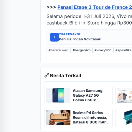
>>>
Panas! Etape 3 Tour de France 
Selama periode 1-31 Juli 2026, Vivo
cashback Blibli In-Store hingga Rp300
TIM REDAKSI
I
Penulis: Indah Novitasari
#baterai mah
#harga vivo
#vivo y500
#spesifikas
🔗 Berita Terkait
Alasan Samsung
Galaxy A27 5G
Cocok untuk
Travelling, Intip
Spesifikasinya
Realme P4 Series
Resmi di Indonesia,
Baterai 8.000 mAh
Mulai Rp 1 Jutaan