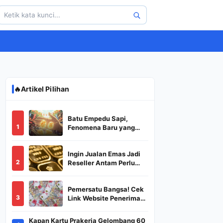
🔥
Artikel Pilihan
Batu Empedu Sapi,
1
Fenomena Baru yang
Diburu Saat Idul Adha
2026
Ingin Jualan Emas Jadi
2
Reseller Antam Perlu
Modal Berapa? Apa Saja
Syaratnya dan
Pemersatu Bangsa! Cek
Bagaimana
3
Link Website Penerima
Prosedurnya?
BSU,BLT,PKH Resmi
Hanya Disini, Dapatkan
Kapan Kartu Prakerja Gelombang 60