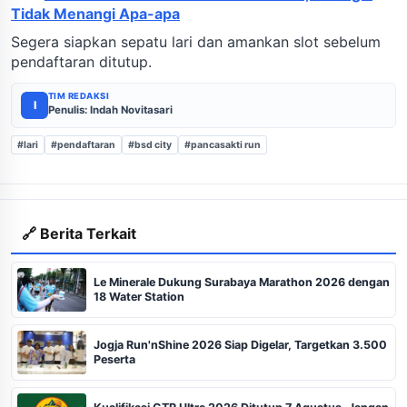
Tidak Menangi Apa-apa
Segera siapkan sepatu lari dan amankan slot sebelum
pendaftaran ditutup.
TIM REDAKSI
I
Penulis: Indah Novitasari
#lari
#pendaftaran
#bsd city
#pancasakti run
🔗 Berita Terkait
Le Minerale Dukung Surabaya Marathon 2026 dengan
18 Water Station
Jogja Run'nShine 2026 Siap Digelar, Targetkan 3.500
Peserta