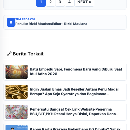
1
2
3
4
NEXT »
TIM REDAKSI
R
Penulis: Rizki Maulana
Editor:: Rizki Maulana
🔗 Berita Terkait
Batu Empedu Sapi, Fenomena Baru yang Diburu Saat
Idul Adha 2026
Ingin Jualan Emas Jadi Reseller Antam Perlu Modal
Berapa? Apa Saja Syaratnya dan Bagaimana
Prosedurnya?
Pemersatu Bangsa! Cek Link Website Penerima
BSU,BLT,PKH Resmi Hanya Disini, Dapatkan Dana
Rp600 Ribu Rupiah
Kapan Kartu Prakerja Gelombang 60 Dibuka? Simak