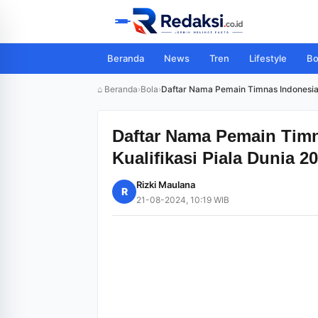
Beranda
News
Tren
Lifestyle
Bo
⌂ Beranda
›
Bola
›
Daftar Nama Pemain Timnas Indonesia S
Daftar Nama Pemain Timn
Kualifikasi Piala Dunia 2
Rizki Maulana
R
21-08-2024, 10:19 WIB