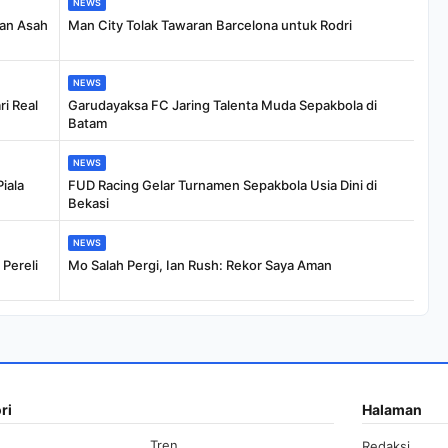
NEWS
dan Asah
Man City Tolak Tawaran Barcelona untuk Rodri
NEWS
i Real
Garudayaksa FC Jaring Talenta Muda Sepakbola di
Batam
NEWS
iala
FUD Racing Gelar Turnamen Sepakbola Usia Dini di
Bekasi
NEWS
Pereli
Mo Salah Pergi, Ian Rush: Rekor Saya Aman
ri
Halaman
Tren
Redaksi