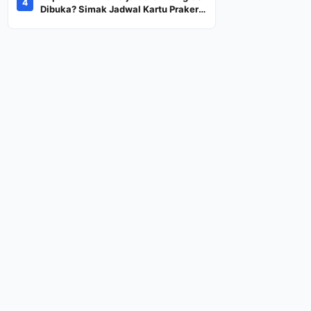
4
Dana Rp600 Ribu Rupiah
Dibuka? Simak Jadwal Kartu Prakerja
Gelombang 60 Lengkap Beserta
Syarat dan Ketentuan