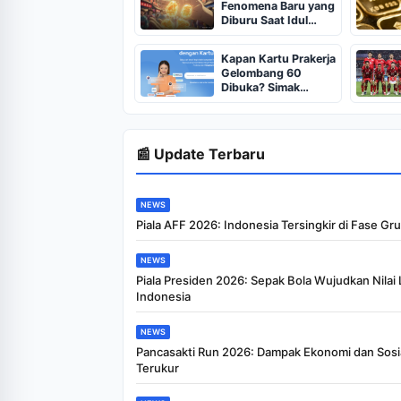
Fenomena Baru yang
Diburu Saat Idul
Adha 2026
Kapan Kartu Prakerja
Gelombang 60
Dibuka? Simak
Jadwal Kartu
Prakerja Gelombang
60 Lengkap Beserta
Syarat dan
📰 Update Terbaru
Ketentuan
NEWS
Piala AFF 2026: Indonesia Tersingkir di Fase Gr
NEWS
Piala Presiden 2026: Sepak Bola Wujudkan Nilai
Indonesia
NEWS
Pancasakti Run 2026: Dampak Ekonomi dan Sosi
Terukur