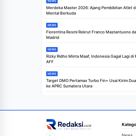
NEWS
Merdeka Master 2026: Ajang Pembibitan Atlet 
Mental Berkuda
NEWS
Fiorentina Resmi Rekrut Franco Mastantuono dar
Madrid
NEWS
Rizky Ridho Minta Maaf, Indonesia Gagal Lagi di P
AFF
NEWS
Target DMO Pertamax Turbo Fin+ Usai Kirim Dua 
ke APRC Sumatera Utara
Katego
News