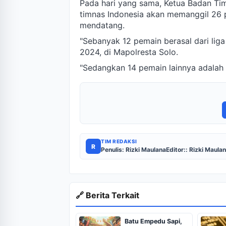
Pada hari yang sama, Ketua Badan Ti
timnas Indonesia akan memanggil 26
mendatang.
"Sebanyak 12 pemain berasal dari lig
2024, di Mapolresta Solo.
"Sedangkan 14 pemain lainnya adalah 
TIM REDAKSI
R
Penulis: Rizki Maulana
Editor:: Rizki Maula
🔗 Berita Terkait
Batu Empedu Sapi,