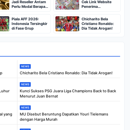
Jadi Reseller Antam
Cek Link Website
Perlu Modal Berapa?
Penerima
Apa Saja Syaratnya
BSU,BLT,PKH Resmi
dan Bagaimana
Hanya Disini,
Piala AFF 2026:
Chicharito Bela
Prosedurnya?
Dapatkan Dana
Indonesia Tersingkir
Cristiano Ronaldo:
Rp600 Ribu Rupiah
di Fase Grup
Dia Tidak Arogan!
NEWS
up
Chicharito Bela Cristiano Ronaldo: Dia Tidak Arogan!
NEWS
 Luhur
Kunci Sukses PSG Juara Liga Champions Back to Back
Menurut Juan Bernat
NEWS
al yang
MU Disebut Beruntung Dapatkan Youri Tielemans
dengan Harga Murah