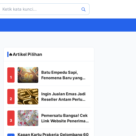
🔥
Artikel Pilihan
Batu Empedu Sapi,
1
Fenomena Baru yang
Diburu Saat Idul Adha
2026
Ingin Jualan Emas Jadi
2
Reseller Antam Perlu
Modal Berapa? Apa Saja
Syaratnya dan
Pemersatu Bangsa! Cek
Bagaimana
3
Link Website Penerima
Prosedurnya?
BSU,BLT,PKH Resmi
Hanya Disini, Dapatkan
Kapan Kartu Prakerja Gelombang 60