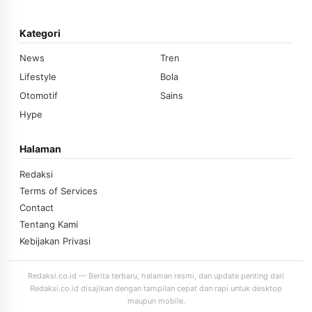
Kategori
News
Tren
Lifestyle
Bola
Otomotif
Sains
Hype
Halaman
Redaksi
Terms of Services
Contact
Tentang Kami
Kebijakan Privasi
Redaksi.co.id — Berita terbaru, halaman resmi, dan update penting dari
Redaksi.co.id disajikan dengan tampilan cepat dan rapi untuk desktop
maupun mobile.