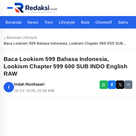
Beranda
News
Tren
Lifestyle
Bola
Otomotif
Sains
⌂ Beranda
›
Lifestyle
›
Baca Lookism 599 Bahasa Indonesia, Lookism Chapter 599 600 SUB
INDO English RAW
Baca Lookism 599 Bahasa Indonesia,
Lookism Chapter 599 600 SUB INDO English
RAW
Indah Novitasari
I
19-03-2026, 20:56 WIB