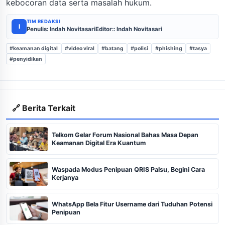
kebocoran data serta masalah hukum.
TIM REDAKSI
I
Penulis: Indah Novitasari
Editor:: Indah Novitasari
#keamanan digital
#video viral
#batang
#polisi
#phishing
#tasya
#penyidikan
🔗 Berita Terkait
Telkom Gelar Forum Nasional Bahas Masa Depan
Keamanan Digital Era Kuantum
Waspada Modus Penipuan QRIS Palsu, Begini Cara
Kerjanya
WhatsApp Bela Fitur Username dari Tuduhan Potensi
Penipuan