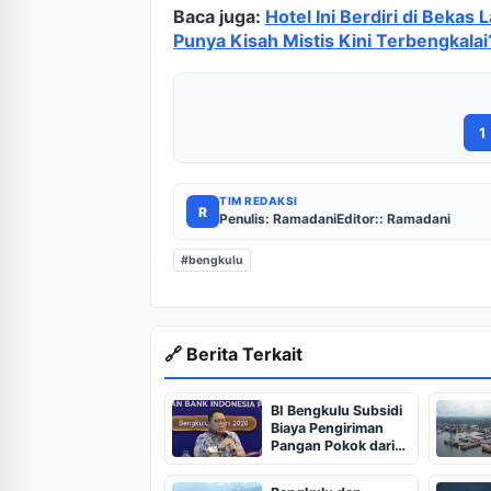
Baca juga:
Hotel Ini Berdiri di Bekas 
Punya Kisah Mistis Kini Terbengkalai
1
TIM REDAKSI
R
Penulis: Ramadani
Editor:: Ramadani
#bengkulu
🔗 Berita Terkait
BI Bengkulu Subsidi
Biaya Pengiriman
Pangan Pokok dari
Jawa