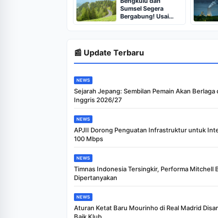
Bengkulu dan
Sumsel Segera
Bergabung! Usai
Sumatera Selatan
Akan Segera Miliki
Jalan Tol Termegah
di Indonesia dengan
📰 Update Terbaru
Biaya Capai 50
Triliun Rupiah, 3 Hal
Unik ini jadi Faktor
Utama
NEWS
Sejarah Jepang: Sembilan Pemain Akan Berlaga d
Inggris 2026/27
NEWS
APJII Dorong Penguatan Infrastruktur untuk Int
100 Mbps
NEWS
Timnas Indonesia Tersingkir, Performa Mitchell 
Dipertanyakan
NEWS
Aturan Ketat Baru Mourinho di Real Madrid Dis
Baik Klub