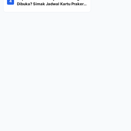
4
Dana Rp600 Ribu Rupiah
Dibuka? Simak Jadwal Kartu Prakerja
Gelombang 60 Lengkap Beserta
Syarat dan Ketentuan