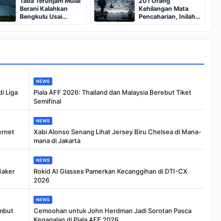
Taba Terunjam Mulai
201 Orang
Cair
Berani Kalahkan
Kehilangan Mata
Bengkulu Usai
Pencaharian, Inilah
Terdapat Pabrik
Misteri Dibalik
Karet Berusia 20
Kebangkrutan PT.
Tahun yang kini
Batanghari Bengkulu
Bangkrut Bukan
Pratama, Ternyata
Karena Hutang,
Bukan Akibat
Benarkah Butuh
Masalah Hutang,
Tumbal Manusia
Melainkan...
NEWS
i Liga
Piala AFF 2026: Thailand dan Malaysia Berebut Tiket
Semifinal
NEWS
ernet
Xabi Alonso Senang Lihat Jersey Biru Chelsea di Mana-
mana di Jakarta
NEWS
Baker
Rokid AI Glasses Pamerkan Kecanggihan di DTI-CX
2026
NEWS
ambut
Cemoohan untuk John Herdman Jadi Sorotan Pasca
Kegagalan di Piala AFF 2026