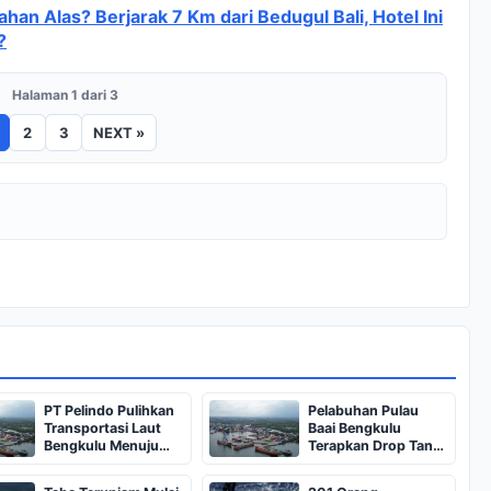
Lahan Alas? Berjarak 7 Km dari Bedugul Bali, Hotel Ini
?
Halaman 1 dari 3
2
3
NEXT »
PT Pelindo Pulihkan
Pelabuhan Pulau
Transportasi Laut
Baai Bengkulu
Bengkulu Menuju
Terapkan Drop Tank
Pulau Enggano
untuk Efisiensi
Bongkar Muat Curah