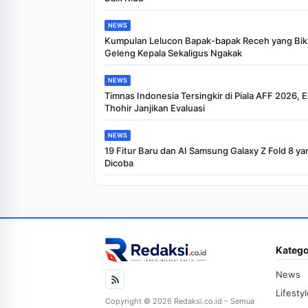
NEWS
Kumpulan Lelucon Bapak-bapak Receh yang Bik
Geleng Kepala Sekaligus Ngakak
NEWS
Timnas Indonesia Tersingkir di Piala AFF 2026, E
Thohir Janjikan Evaluasi
NEWS
19 Fitur Baru dan AI Samsung Galaxy Z Fold 8 ya
Dicoba
Katego
News
Lifesty
Copyright © 2026 Redaksi.co.id – Semua