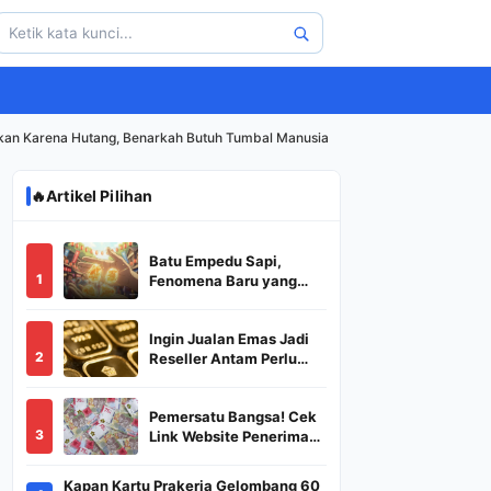
Bukan Karena Hutang, Benarkah Butuh Tumbal Manusia
🔥
Artikel Pilihan
Batu Empedu Sapi,
1
Fenomena Baru yang
Diburu Saat Idul Adha
2026
Ingin Jualan Emas Jadi
2
Reseller Antam Perlu
Modal Berapa? Apa Saja
Syaratnya dan
Pemersatu Bangsa! Cek
Bagaimana
3
Link Website Penerima
Prosedurnya?
BSU,BLT,PKH Resmi
Hanya Disini, Dapatkan
Kapan Kartu Prakerja Gelombang 60