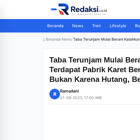
Beranda
News
Tren
Lifestyle
Bo
⌂ Beranda
›
News
›
Taba Terunjam Mulai Berani Kalahkan
Taba Terunjam Mulai Ber
Terdapat Pabrik Karet Be
Bukan Karena Hutang, B
Ramadani
R
01-09-2023, 17:00 WIB