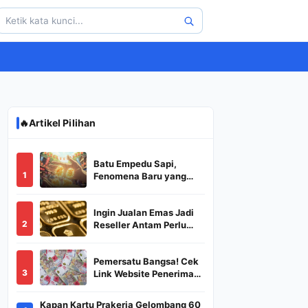
🔥
Artikel Pilihan
Batu Empedu Sapi,
1
Fenomena Baru yang
Diburu Saat Idul Adha
2026
Ingin Jualan Emas Jadi
2
Reseller Antam Perlu
Modal Berapa? Apa Saja
Syaratnya dan
Pemersatu Bangsa! Cek
Bagaimana
3
Link Website Penerima
Prosedurnya?
BSU,BLT,PKH Resmi
Hanya Disini, Dapatkan
Kapan Kartu Prakerja Gelombang 60