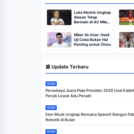
Luka Modric Ungkap
Alasan Tetap
Bermain di AC Milan
Meski Usia 40 Tahun
Milan Vs Inter: Hasil
Uji Coba Bukan Hal
Penting untuk Chivu
📰 Update Terbaru
NEWS
Persebaya Juara Piala Presiden 2026 Usai Kalah
Persib Lewat Adu Penalti
NEWS
Elon Musk Ungkap Rencana SpaceX Bangun Pab
Robotik di Bulan
NEWS