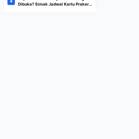
4
Dana Rp600 Ribu Rupiah
Dibuka? Simak Jadwal Kartu Prakerja
Gelombang 60 Lengkap Beserta
Syarat dan Ketentuan