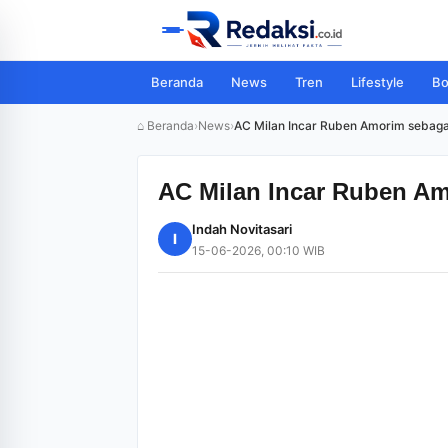
Beranda
News
Tren
Lifestyle
Bo
⌂ Beranda
›
News
›
AC Milan Incar Ruben Amorim sebagai
AC Milan Incar Ruben Am
Indah Novitasari
I
15-06-2026, 00:10 WIB