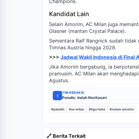
Champions.
Kandidat Lain
Selain Amorim, AC Milan juga memanta
Glasner (mantan Crystal Palace).
Sementara Ralf Rangnick sudah tidak
Timnas Austria hingga 2028.
>>>
Jadwal Wakil Indonesia di Final
Jika Amorim bergabung, ia berpotens
pramusim. AC Milan akan menghadapi 
Agustus.
TIM REDAKSI
I
Penulis: Indah Novitasari
#pelatih
#ac milan
#liga italia
#ruben amorim
🔗 Berita Terkait