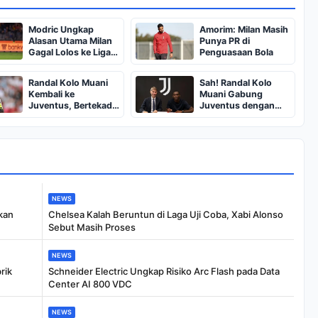
Modric Ungkap
Amorim: Milan Masih
Alasan Utama Milan
Punya PR di
Gagal Lolos ke Liga
Penguasaan Bola
Champions
Randal Kolo Muani
Sah! Randal Kolo
Kembali ke
Muani Gabung
Juventus, Bertekad
Juventus dengan
Tuntaskan Misi
Kontrak Lima Tahun
NEWS
kan
Chelsea Kalah Beruntun di Laga Uji Coba, Xabi Alonso
Sebut Masih Proses
NEWS
rik
Schneider Electric Ungkap Risiko Arc Flash pada Data
Center AI 800 VDC
NEWS